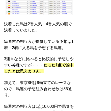
決着した馬は2番人気・4番人気の順で
決着していました。
毎週末の副収入が提供している予想は1
着・2着に入る馬を予想する馬連。
3連単などに比べると比較的に予想しや
すい券種ですが・・・
たった1点で的中
したとは思えません。
加えて、東京8Rは9頭立てのレースな
ので、馬連の予想組み合わせ数は36通
り。
毎週末の副収入は1点10,000円で馬券を