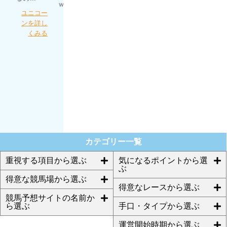
ｗ...
トを漁っ
ユニコー
うま屋総
てたとこ
細川達成
ンを詳し
本家を詳
ろにほん
のＴＨＥ
くみる
しくみる
プロさん
万馬券を
が...
詳しくみ
る
ほんとに
あった週
給100万円
を競馬で
稼ぐプロ
集団を詳
しくみる
カテゴリー一覧
重視する項目から選ぶ
気になるポイントから選
ぶ
得意な競馬場から選ぶ
得意なレースから選ぶ
競馬予想サイトの名前か
ら選ぶ
手口・タイプから選ぶ
運営開始時期から選ぶ