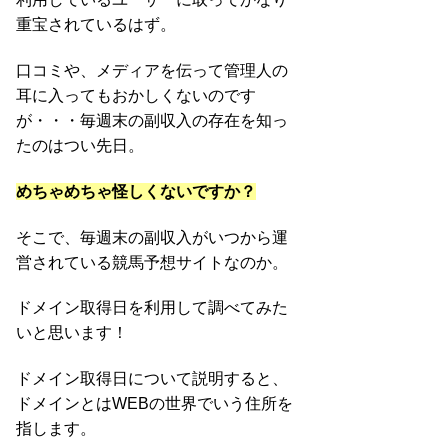
重宝されているはず。
口コミや、メディアを伝って管理人の
耳に入ってもおかしくないのです
が・・・毎週末の副収入の存在を知っ
たのはつい先日。
めちゃめちゃ怪しくないですか？
そこで、毎週末の副収入がいつから運
営されている競馬予想サイトなのか。
ドメイン取得日を利用して調べてみた
いと思います！
ドメイン取得日について説明すると、
ドメインとはWEBの世界でいう住所を
指します。