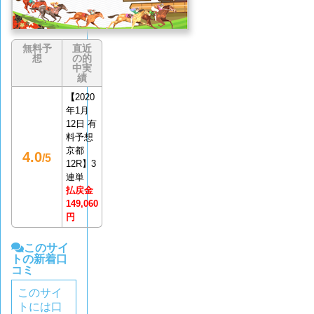
無料予
直近
想
の的
中実
績
【
2020
年1月
12日 有
料予想
京都
4.0
/5
12R】3
連単
払戻金
149,060
円
このサイ
トの新着口
コミ
このサイ
トには口