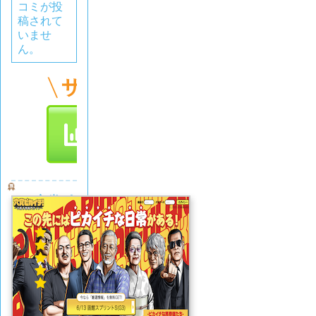
コミが投
稿されて
いませ
ん。
穴党ピ
カイチ
5.0
(1
件)