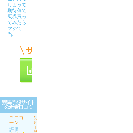
しょって
期待薄で
馬券買っ
てみたら
マジで
当...
競馬予想サイト
の新着口コミ
ユニコ
細川達
虎と狼
うま屋
ほんと
ーン
成のＴ
総本家
にあっ
評価：
ＨＥ万
た週給
評価：
評価：
馬券
100万円