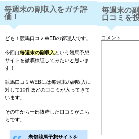
毎週末の副収入をガチ評
毎週末の
価！
口コミを
コメント
ども！競馬口コミWEBの管理人です。
今回は
毎週末の副収入
という競馬予想
サイトを徹底検証してみたいと思いま
す！
競馬口コミWEBには毎週末の副収入に
対して10件ほどの口コミが入ってきて
います。
その中から一部抜粋した口コミがこち
らです。
老舗競馬予想サイトを