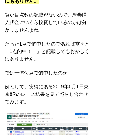
にもありせん。
買い目点数の記載がないので、馬券購
入代金にいくら投資しているのかは分
かりませんよね。
たった1点で的中したのであれば堂々と
「1点的中！！」と記載してもおかしく
はありません。
では一体何点で的中したのか。
例として、実績にある2019年6月1日東
京8Rのレース結果を見て照らし合わせ
てみます。