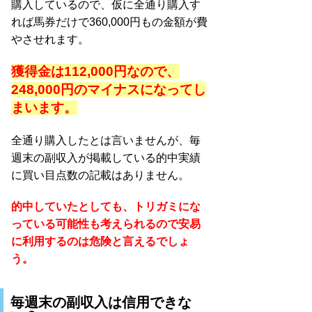
購入しているので、仮に全通り購入す
れば馬券だけで360,000円もの金額が費
やさせれます。
獲得金は112,000円なので、
248,000円のマイナスになってし
まいます。
全通り購入したとは言いませんが、毎
週末の副収入が掲載している的中実績
に買い目点数の記載はありません。
的中していたとしても、トリガミにな
っている可能性も考えられるので安易
に利用するのは危険と言えるでしょ
う。
毎週末の副収入は信用できな