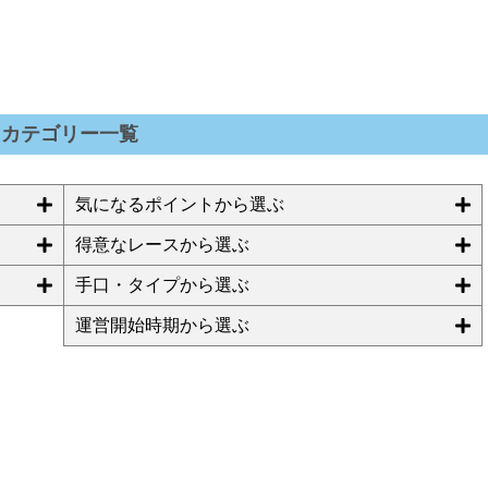
カテゴリー一覧
気になるポイントから選ぶ
得意なレースから選ぶ
手口・タイプから選ぶ
運営開始時期から選ぶ