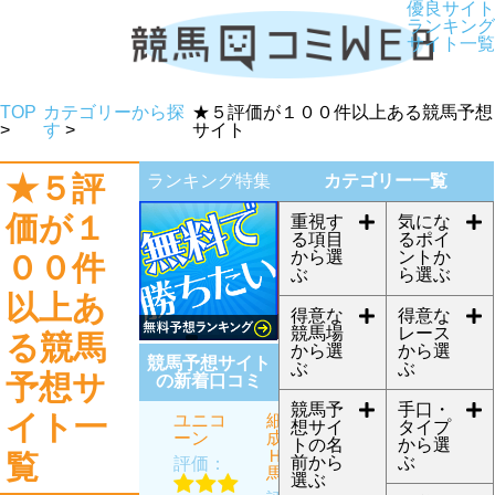
優良サイト
ランキング
サイト一覧
TOP
カテゴリーから探
★５評価が１００件以上ある競馬予想
>
す
>
サイト
★５評
ランキング特集
カテゴリー一覧
価が１
重視す
気にな
る項目
るポイ
から選
ントか
００件
ぶ
ら選ぶ
以上あ
得意な
得意な
競馬場
レース
る競馬
から選
から選
競馬予想サイト
ぶ
ぶ
予想サ
の新着口コミ
競馬予
手口・
イト一
ユニコ
細川達
虎と狼
うま
想サイ
タイプ
ーン
成のＴ
総本
トの名
から選
評価：
ＨＥ万
覧
前から
ぶ
評価：
評価
馬券
選ぶ