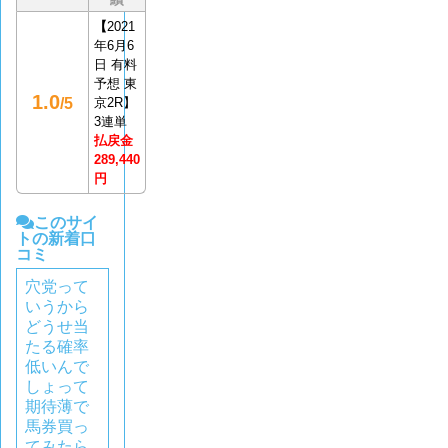
【
2021
年6月6
日 有料
予想 東
1.0
/5
京2R】
3連単
払戻金
289,440
円
このサイ
トの新着口
コミ
穴党って
いうから
どうせ当
たる確率
低いんで
しょって
期待薄で
馬券買っ
てみたら