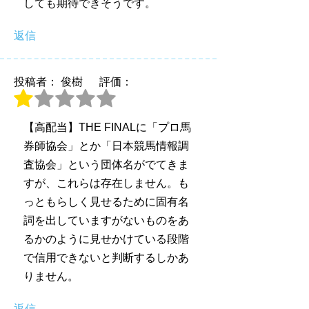
しても期待できそうです。
返信
投稿者： 俊樹
評価：
【高配当】THE FINALに「プロ馬
券師協会」とか「日本競馬情報調
査協会」という団体名がでてきま
すが、これらは存在しません。も
っともらしく見せるために固有名
詞を出していますがないものをあ
るかのように見せかけている段階
で信用できないと判断するしかあ
りません。
返信