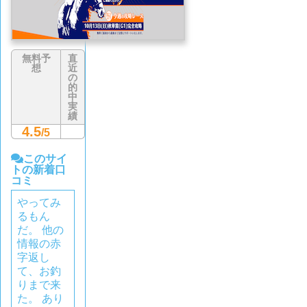
無料予
直
想
近
の
的
中
実
績
4.5
/5
このサイ
トの新着口
コミ
やってみ
るもん
だ。 他の
情報の赤
字返し
て、お釣
りまで来
た。 あり