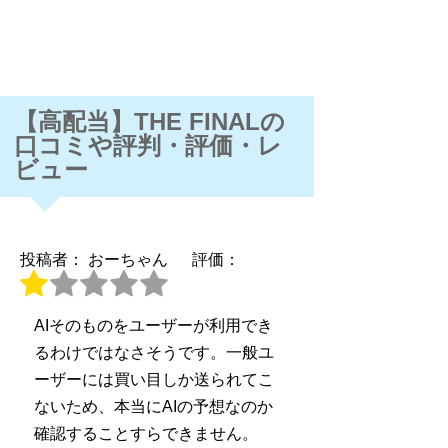
【高配当】THE FINALの
口コミや評判・評価・レ
ビュー
投稿者： おーちゃん
評価：
AIそのものをユーザーが利用でき
るわけではなさそうです。一般ユ
ーザーには買い目しか送られてこ
ないため、本当にAIの予想なのか
確認することすらできません。