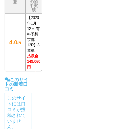
想
の的
中実
績
【
2020
年1月
12日 有
料予想
京都
4.0
/5
12R】3
連単
払戻金
149,060
円
このサイ
トの新着口
コミ
このサイ
トには口
コミが投
稿されて
いませ
ん。