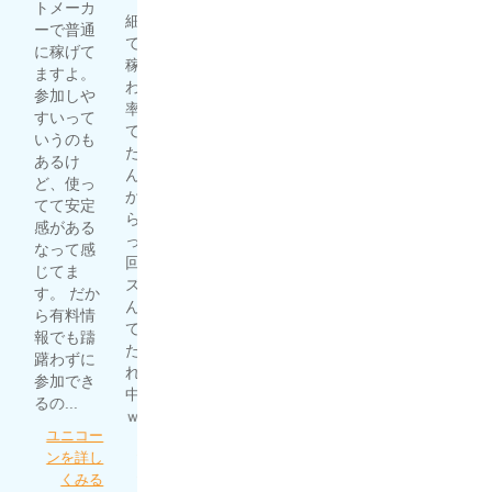
評価：
トメーカ
サイトは
敗。有料
細川達成
ーで普通
多く利用
予想で3
で20万円
に稼げて
していま
勝1敗。
稼げた
ますよ。
すが、う
良い成績
わ。 的中
ほんプロ
参加しや
ま屋総本
じゃな
率高いっ
さん、や
すいって
家はその
い？ 充分
て聞いて
ります
いうのも
中でも重
稼いでる
たからど
ね〜 友人
あるけ
宝してい
し、満足
んなもん
が競馬で
ど、使っ
ます！ 他
度高
か試した
結構稼い
てて安定
のサイト
し。...
らマジだ
でいると
感がある
より単純
ったｗ 1
虎と狼を
噂で聞い
なって感
に当たり
回目はハ
詳しくみ
て自分で
じてま
やすいの
ズレてな
る
予想した
す。 だか
もありま
んだよっ
ものの、
ら有料情
すし、何
て思って
全然稼げ
報でも躊
より現状
たら、そ
ず。 いろ
躇わずに
利益が出
れ以降的
んな競馬
参加でき
ている事
中の連続
予想サイ
るの...
が信...
ｗ...
トを漁っ
ユニコー
うま屋総
てたとこ
細川達成
ンを詳し
本家を詳
ろにほん
のＴＨＥ
くみる
しくみる
プロさん