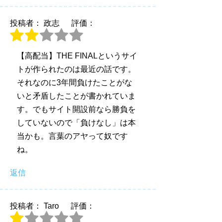
投稿者： 政志
評価：
【高配当】THE FINALというサイ
トが作られたのは最近の話です。
それなのに3年間負けたことがな
いと矛盾したことが書かれていま
す。でもサイト開設前なら勝負を
していないので「負けなし」は本
当かも。言葉のアヤって奴です
ね。
返信
投稿者： Taro
評価：