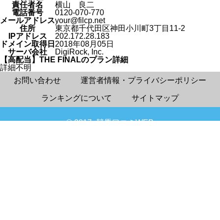
責任者名
横山 良二
電話番号
0120-070-770
メールアドレス
your@filcp.net
住所
東京都千代田区神田小川町3丁目11-2
IPアドレス
202.172.28.183
ドメイン取得日
2018年08月05日
サーバ会社
DigiRock, Inc.
【高配当】THE FINALのプラン詳細
詳細不明
お問い合わせ
運営者情報・プライバシーポリシー
ランキングについて
サイトマップ
© 2017- 競馬口コミWEB