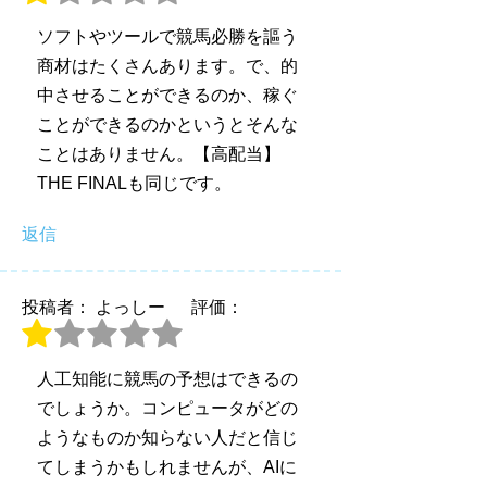
ソフトやツールで競馬必勝を謳う
商材はたくさんあります。で、的
中させることができるのか、稼ぐ
ことができるのかというとそんな
ことはありません。【高配当】
THE FINALも同じです。
返信
投稿者： よっしー
評価：
人工知能に競馬の予想はできるの
でしょうか。コンピュータがどの
ようなものか知らない人だと信じ
てしまうかもしれませんが、AIに