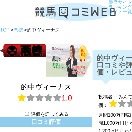
優良サイト
ランキング
サイト一覧
TOP
>
悪徳
>
的中ヴィーナス
的中ヴィ
口コミや
価・レビ
的中ヴィーナス
1.0
投稿者： みん
価：
評価を詳しくみる
月間100万円
口コミ評価
間1,000万円
1,200万円じ