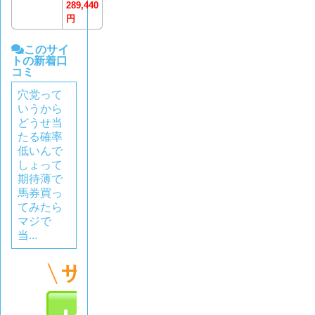
289,440
円
このサイ
トの新着口
コミ
穴党って
いうから
どうせ当
たる確率
低いんで
しょって
期待薄で
馬券買っ
てみたら
マジで
当...