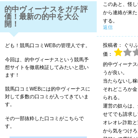
このあと、怪し
的中ヴィーナスをガチ評
から連絡が来た
価！最新の的中を大公
する。
開！
返信
投稿者： ぐり
ども！競馬口コミWEBの管理人です。
価：
今回は、的中ヴィーナスという競馬予
的中ヴィーナス
想サイトを徹底検証してみたいと思い
うが良い。
ます！
当たらないし稼
競馬口コミWEBには的中ヴィーナスに
それどころか金
対して多数の口コミが入ってきていま
られる。
す。
運営の奴らは、
せてでも請求し
その一部抜粋した口コミがこちらで
オレオレ詐欺と
す。
から気をつけろ