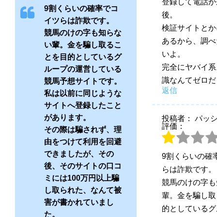
登録して電話が
9割くらいの確率でコ
後。
イツらは詐欺です。
検証サイトとか
競馬のけの字も知らな
あるから、調べ
い輩。金を騙し取るこ
いよ。
とを目的としているグ
完全にヤバイ系
ループの運営している
識なんてゼロだ
競馬予想サイトです。
返信
私は以前に同じような
サイトへ登録したこと
があります。
投稿者： パッ
評価：
その際は騙されず、理
由をつけて利用を回避
できましたが、その
9割くらいの確
後、そのサイトの口コ
らは詐欺です。
ミには100万円以上騙
競馬のけの字も
し取られた、なんて被
輩。金を騙し取
害が書かれていまし
的としているグ
た。