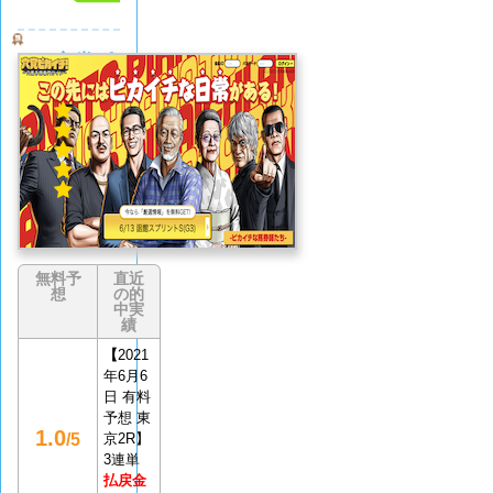
穴党ピ
カイチ
5.0
(1
件)
無料予
直近
想
の的
中実
績
【
2021
年6月6
日 有料
予想 東
1.0
/5
京2R】
3連単
払戻金