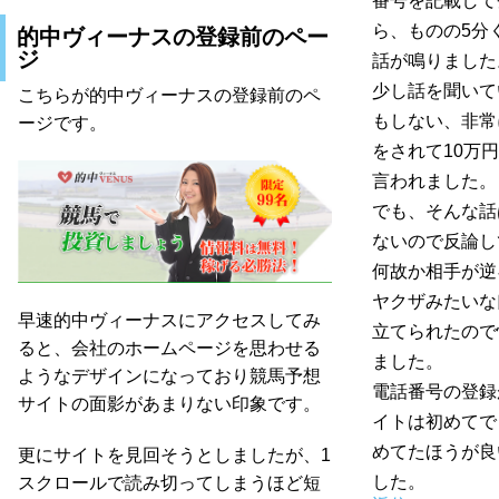
番号を記載して
ら、ものの5分
的中ヴィーナスの登録前のペー
ジ
話が鳴りました
少し話を聞いて
こちらが的中ヴィーナスの登録前のペ
もしない、非常
ージです。
をされて10万
言われました。
でも、そんな話
ないので反論し
何故か相手が逆
ヤクザみたいな
早速的中ヴィーナスにアクセスしてみ
立てられたので
ると、会社のホームページを思わせる
ました。
ようなデザインになっており競馬予想
電話番号の登録
サイトの面影があまりない印象です。
イトは初めてで
めてたほうが良
更にサイトを見回そうとしましたが、1
した。
スクロールで読み切ってしまうほど短