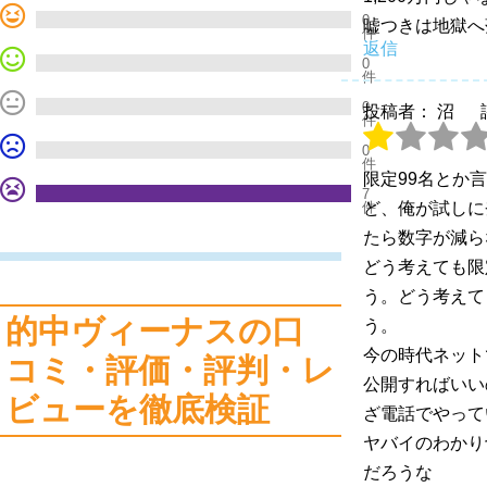
0
嘘つきは地獄へ
件
返信
0
件
0
投稿者： 沼
件
0
件
限定99名とか
7
件
ど、俺が試しに
たら数字が減ら
どう考えても限
う。どう考えて
的中ヴィーナスの口
う。
今の時代ネット
コミ・評価・評判・レ
公開すればいい
ビューを徹底検証
ざ電話でやって
ヤバイのわかり
だろうな