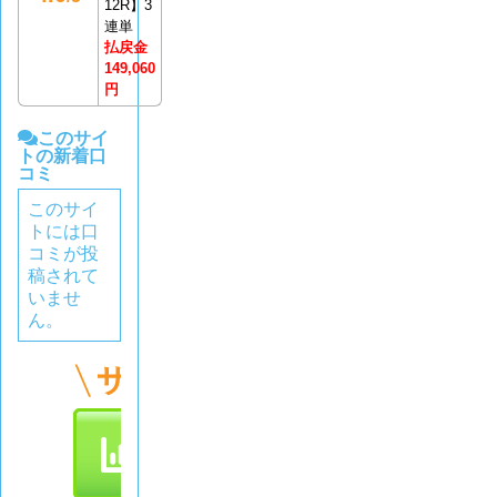
12R】3
連単
払戻金
149,060
円
このサイ
トの新着口
コミ
このサイ
トには口
コミが投
稿されて
いませ
ん。