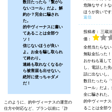
数日たったら「繋がら
危険なサイトな
ないコール」だよ。解
ほうが良いです
約か？完全に騙され
返信
た。
的中ヴィーナスに書い
投稿者： 三蔵
てあることは全部ウ
価：
ソ！
信じないほうが良い
全然当たらない
よ。お金を騙し取られ
無駄金払った！
て終わり。
おかねも返して
連絡も取れなくなるか
し、電話した先
ら被害届も出せない。
話に出ないし。
絶対に使っちゃダメ
数日たったら「
だ！
コール」だよ。
全に騙された。
的中ヴィーナス
このように、的中ヴィーナスの運営の
ることは全部ウ
仕方や対応など、プラン以前に「詐