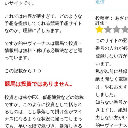
返信
いサイトです。
これでは内容が薄すぎて、どのような
投稿者： あざ
評価：
予想を提供してくれる競馬予想サイト
なのか、理解に苦しみます。
このサイトの登
ですが的中ヴィーナスは競馬で投資・
番号の入力が必
情報料は無料・稼げる必勝法などと謳
登録しない方が
っています。
います。
この記載から１つ
私が以前に登録
絶え間なく電話
競馬は投資ではありません。
け、やむおえず
しました。
投資とは株やFX、仮想通貨などの総称
知らない番号か
ですが、このように投資として括られ
きますし、絶対
るものは、もし暴落して掛け金がマイ
力しない方がい
ナスになるような状況に陥ってしまっ
的中ヴィーナス
ても、早い段階で気づき、暴落しきる