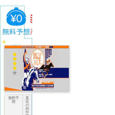
馬生
4.1
(671
件)
無料予
直
想
近
の
的
中