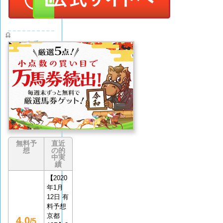
令和ケ
イバ
評価
(0
なし
件)
無料予
直近
想
の的
中実
績
【
2020
年1月
12日 有
料予想
京都
4.0
/5