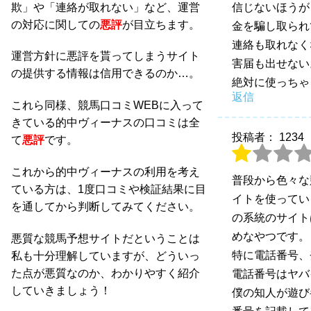
欺」や「連絡が取れない」など、運営
信じないほうが
の対応に関しての
悪評
が目立ちます。
金を騙し取られ
連絡も取れなく
運営方針に悪評を貰ってしまうサイト
害届も出せない
の提供する情報は信用できるのか…。
絶対に使っちゃ
返信
これら同様、競馬口コミWEBに入って
きている的中ヴィーナスの口コミは全
投稿者： 1234
て
悪評
です。
これから的中ヴィーナスの利用を考え
普段から色々な
ている方は、1度口コミや検証結果に目
イトを使ってい
を通してから判断してみてください。
の系統のサイト
めなやつです。
悪質な競馬予想サイトだということは
特に電話番号、
私も十分理解していますが、どういっ
た点が悪質なのか、わかりやすく紹介
電話番号はヤバ
していきましょう！
僕の知人が遊び