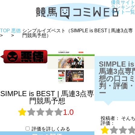
優良サイト
ランキング
サイト一覧
TOP
悪徳
シンプルイズベスト（SIMPLE is BEST | 馬連3点専
>
>
門競馬予想）
SIMPLE is
馬連3点専
想の口コ
判・評価
ー
SIMPLE is BEST | 馬連3点専
門競馬予想
1.0
投稿者： そん
評価：
評価を詳しくみる