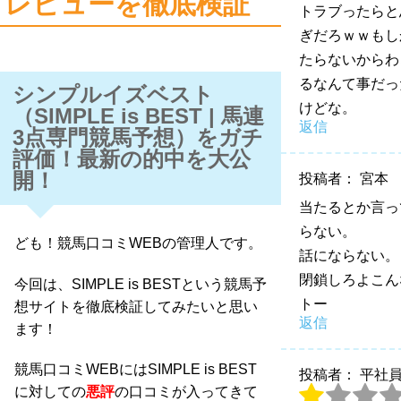
レビューを徹底検証
トラブったらと
ぎだろｗｗもし
たらないからわ
るなんて事だっ
シンプルイズベスト
けどな。
（SIMPLE is BEST | 馬連
返信
3点専門競馬予想）をガチ
評価！最新の的中を大公
開！
投稿者： 宮本
当たるとか言っ
らない。
ども！競馬口コミWEBの管理人です。
話にならない。
閉鎖しろよこん
今回は、SIMPLE is BESTという競馬予
トー
想サイトを徹底検証してみたいと思い
返信
ます！
競馬口コミWEBにはSIMPLE is BEST
投稿者： 平社
に対しての
悪評
の口コミが入ってきて