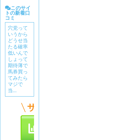
このサイ
トの新着口
コミ
穴党って
いうから
どうせ当
たる確率
低いんで
しょって
期待薄で
馬券買っ
てみたら
マジで
当...