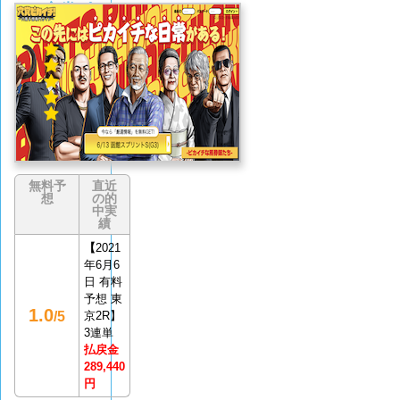
穴党ピ
カイチ
5.0
(1
件)
無料予
直近
想
の的
中実
績
【
2021
年6月6
日 有料
予想 東
1.0
/5
京2R】
3連単
払戻金
289,440
円