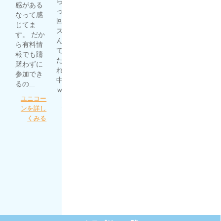
らマジだ
でいると
感がある
より単純
ったｗ 1
虎と狼を
噂で聞い
なって感
に当たり
回目はハ
詳しくみ
て自分で
じてま
やすいの
ズレてな
る
予想した
す。 だか
もありま
んだよっ
ものの、
ら有料情
すし、何
て思って
全然稼げ
報でも躊
より現状
たら、そ
ず。 いろ
躇わずに
利益が出
れ以降的
んな競馬
参加でき
ている事
中の連続
予想サイ
るの...
が信...
ｗ...
トを漁っ
ユニコー
うま屋総
てたとこ
細川達成
ンを詳し
本家を詳
ろにほん
のＴＨＥ
くみる
しくみる
プロさん
万馬券を
が...
詳しくみ
る
ほんとに
あった週
給100万円
を競馬で
稼ぐプロ
集団を詳
しくみる