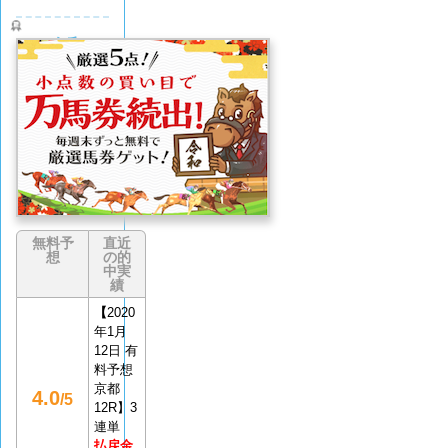
令和ケ
イバ
評価
(0
なし
件)
無料予
直近
想
の的
中実
績
【
2020
年1月
12日 有
料予想
京都
4.0
/5
12R】3
連単
払戻金