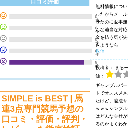
口コミ評価
無料情報につい
ったからメール
0
件
せたのに返事無
0
んな適当な対応
件
金を払う気が失
0
件
さようなら
返信
0
件
9
件
投稿者： まる
価：
ギャンブルパー
トでオススメさ
SIMPLE is BEST | 馬
たけど、違法サ
連3点専門競馬予想の
ｗｗｗシンプル
はどんな会社が
口コミ・評価・評判・
るのかよくわか