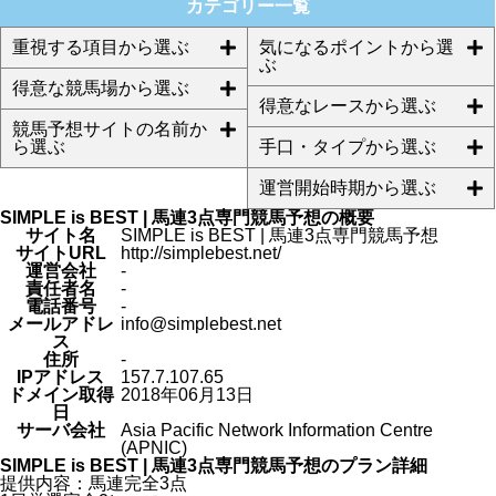
カテゴリー一覧
重視する項目から選ぶ
気になるポイントから選
ぶ
得意な競馬場から選ぶ
得意なレースから選ぶ
競馬予想サイトの名前か
ら選ぶ
手口・タイプから選ぶ
運営開始時期から選ぶ
SIMPLE is BEST | 馬連3点専門競馬予想の概要
サイト名
SIMPLE is BEST | 馬連3点専門競馬予想
サイトURL
http://simplebest.net/
運営会社
-
責任者名
-
電話番号
-
メールアドレ
info@simplebest.net
ス
住所
-
IPアドレス
157.7.107.65
ドメイン取得
2018年06月13日
日
サーバ会社
Asia Pacific Network Information Centre
(APNIC)
SIMPLE is BEST | 馬連3点専門競馬予想のプラン詳細
提供内容：馬連完全3点