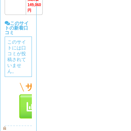
149,060
円
このサイ
トの新着口
コミ
このサイ
トには口
コミが投
稿されて
いませ
ん。