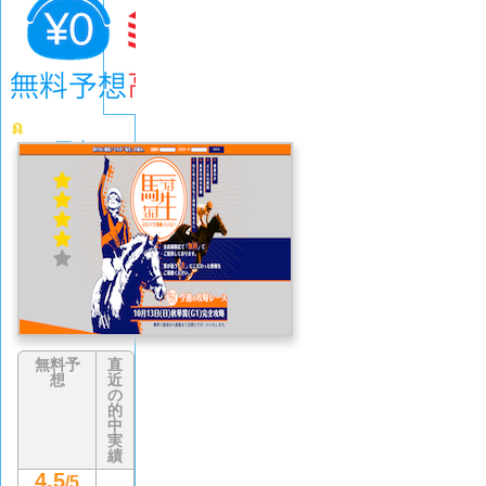
馬生
4.1
(671
件)
無料予
直
想
近
の
的
中
実
績
4.5
/5