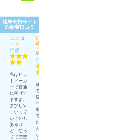
競馬予想サイト
の新着口コミ
ユニコ
細川達
虎と狼
うま屋
ほんと
ーン
成のＴ
総本家
にあっ
評価：
ＨＥ万
た週給
評価：
評価：
馬券
100万円
を競馬
評価：
で稼ぐ
プロ集
無料予想
団
私はヒッ
競馬予想
で4勝1
評価：
トメーカ
サイトは
敗。有料
細川達成
ーで普通
多く利用
予想で3
で20万円
に稼げて
していま
勝1敗。
稼げた
ますよ。
すが、う
良い成績
わ。 的中
ほんプロ
参加しや
ま屋総本
じゃな
率高いっ
さん、や
すいって
家はその
い？ 充分
て聞いて
ります
いうのも
中でも重
稼いでる
たからど
ね〜 友人
あるけ
宝してい
し、満足
んなもん
が競馬で
ど、使っ
ます！ 他
度高
か試した
結構稼い
てて安定
のサイト
し。...