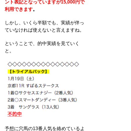
ント表記となっていますが15,000円で
利用できます
。
しかし、いくら半額でも、実績が伴っ
ていなければ使えないと言えますね。
ということで、的中実績を見ていく
と。
予想に穴馬の13番人気を絡めているよ