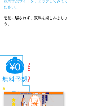
競馬予想サイトをチェックしてみてく
ださい。
悪徳に騙されず、競馬を楽しみましょ
う。
馬生
4.1
(671
件)