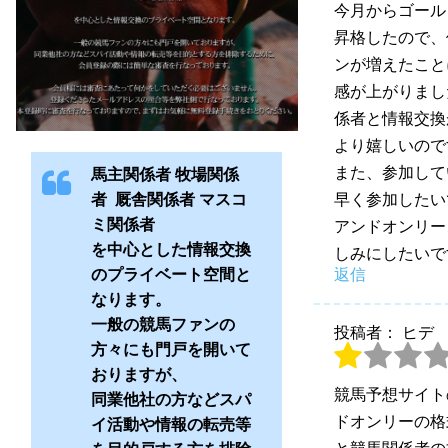
今月からゴール
昇格したので、
ンが増えたこと
感が上がりまし
係者と情報交換
より嬉しいので
また、参加して
馬主関係者 牧場関係
者 厩舎関係者 マスコ
早く参加したい
ミ関係者
アンドオンリー
を中心とした情報交換
しみにしたいで
のプライベート空間と
返信
なります。
一般の競馬ファンの
投稿者： ヒデ
方々にも門戸を開いて
おりますが、
競馬予想サイト
同業他社の方などスパ
ドオンリーの格
イ活動や情報の転売等