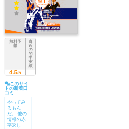
無料予
直
想
近
の
的
中
実
績
4.5
/5
このサイ
トの新着口
コミ
やってみ
るもん
だ。 他の
情報の赤
字返し