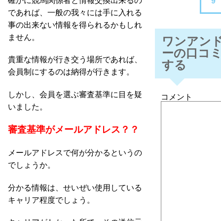
確かに競馬関係者と情報交換出来るの
9
であれば、一般の我々には手に入れる
事の出来ない情報を得られるかもしれ
ません。
ワンアン
ーの口コ
貴重な情報が行き交う場所であれば、
する
会員制にするのは納得が行きます。
しかし、会員を選ぶ審査基準に目を疑
コメント
いました。
審査基準がメールアドレス？？
メールアドレスで何が分かるというの
でしょうか。
分かる情報は、せいぜい使用している
キャリア程度でしょう。