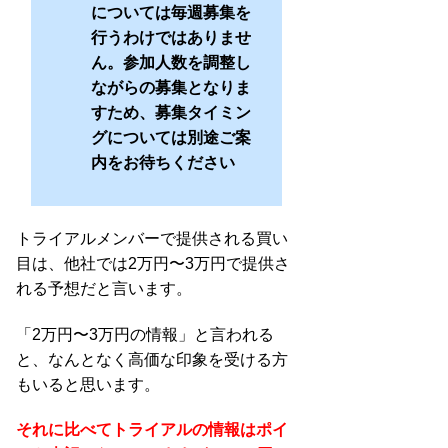
については毎週募集を
行うわけではありませ
ん。参加人数を調整し
ながらの募集となりま
すため、募集タイミン
グについては別途ご案
内をお待ちください
トライアルメンバーで提供される買い
目は、他社では2万円〜3万円で提供さ
れる予想だと言います。
「2万円〜3万円の情報」と言われる
と、なんとなく高価な印象を受ける方
もいると思います。
それに比べて
トライアルの情報はポイ