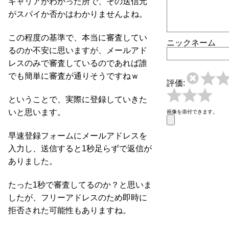
キャリアがわかった所で、その送信元
がスパイか否かはわかりませんよね。
この程度の基準で、本当に審査してい
ニックネーム
るのか不安に思いますが、メールアド
レスのみで審査しているのであれば誰
でも簡単に審査が通りそうですねｗ
評価:
ということで、実際に登録していきた
いと思います。
画像を添付できます。
早速登録フォームにメールアドレスを
入力し、送信すると1秒足らずで返信が
ありました。
たった1秒で審査してるのか？と思いま
したが、フリーアドレスのため即時に
拒否された可能性もありますね。