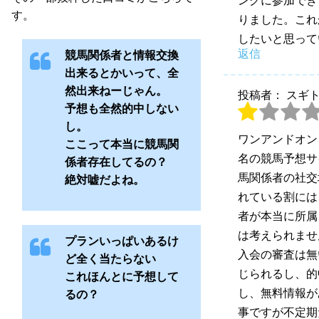
ングに参加でき
す。
りました。これ
したいと思って
返信
競馬関係者と情報交換
出来るとかいって、全
然出来ねーじゃん。
投稿者： スギ
予想も全然的中しない
し。
ワンアンドオン
ここって本当に競馬関
名の競馬予想サ
係者存在してるの？
馬関係者の社交
絶対嘘だよね。
れている割には
者が本当に所属
は考えられませ
プランいっぱいあるけ
入会の審査は無
ど全く当たらない
じられるし、的
これほんとに予想して
し、無料情報が
るの？
事ですが不定期