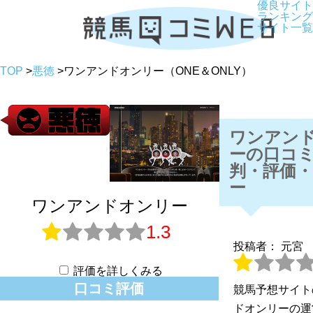
優良サイト
ランキング
サイト一覧
TOP
>
悪徳
>
ワンアンドオンリー（ONE＆ONLY）
ワンアン
ーの口コ
判・評価
ー
ワンアンドオンリー
1.3
投稿者： 元宮
評価を詳しくみる
口コミ評価
競馬予想サイト
ドオンリーの運