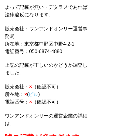
よって記載が無い・デタラメであれば
法律違反になります。
販売会社：ワンアンドオンリー運営事
務局
所在地：東京都中野区中野4-2-1
電話番号：050-6874-4880
上記の記載が正しいのかどうか調査し
ました。
販売会社：
×
（確認不可）
所在地：
×
(
ビル
)
電話番号：
×
（確認不可）
ワンアンドオンリーの運営企業の詳細
は、