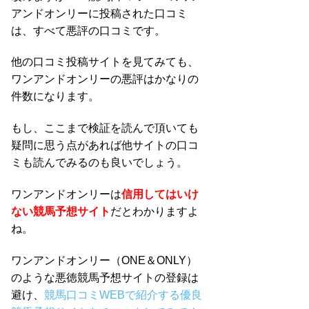
アンドオンリーに投稿された口コミ
は、すべて悪評の口コミです。
他の口コミ投稿サイトを見てみても、
ワンアンドオンリーの悪評はかなりの
件数になります。
もし、ここまで検証を読んで頂いても
疑問に思う点があれば他サイトの口コ
ミも読んでみるのも良いでしょう。
ワンアンドオンリーは
信用してはいけ
ない競馬予想サイト
だとわかりますよ
ね。
ワンアンドオンリー（ONE＆ONLY）
のような悪徳競馬予想サイトの登録は
避け、
競馬口コミWEBで紹介する優良