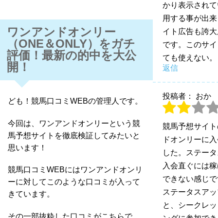
かり表示されて
用する事が出来
ワンアンドオンリー
イト広告も誇大
（ONE＆ONLY）をガチ
です。このサイ
評価！最新の的中を大公
ても使えない。
開！
返信
投稿者： おか
ども！競馬口コミWEBの管理人です。
今回は、ワンアンドオンリーという競
競馬予想サイト
馬予想サイトを徹底検証してみたいと
ドオンリーに入
思います！
した。ステータ
入会直ぐには稼
競馬口コミWEBにはワンアンドオンリ
できない感じで
ーに対してこのような口コミが入って
ステータスアッ
きています。
と、シークレッ
その一部抜粋した口コミがこちらで