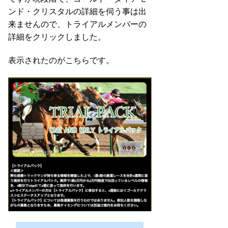
ンド・クリスタルの詳細を伺う事は出
来ませんので、トライアルメンバーの
詳細をクリックしました。
表示されたのがこちらです。