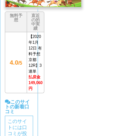
無料予
直近
想
の的
中実
績
【
2020
年1月
12日 有
料予想
京都
4.0
/5
12R】3
連単
払戻金
149,060
円
このサイ
トの新着口
コミ
このサイ
トには口
コミが投