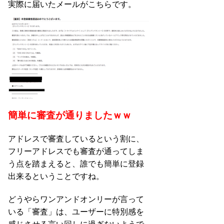
実際に届いたメールがこちらです。
簡単に審査が通りましたｗｗ
アドレスで審査しているという割に、
フリーアドレスでも審査が通ってしま
う点を踏まえると、誰でも簡単に登録
出来るということですね。
どうやらワンアンドオンリーが言って
いる「審査」は、ユーザーに特別感を