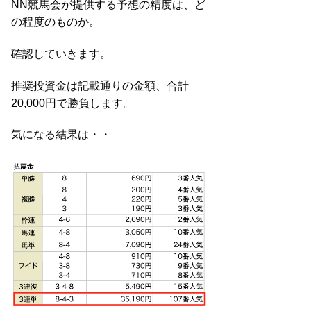
NN競馬会が提供する予想の精度は、ど
の程度のものか。
確認していきます。
推奨投資金は記載通りの金額、合計
20,000円で勝負します。
気になる結果は・・