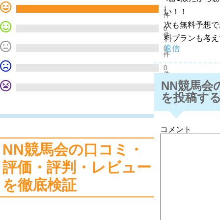
1
い！！
件
次も無料予想で
0
件
料プランも考え
返信
0
件
0
件
NN競馬会
0
件
を投稿す
コメント
NN競馬会の口コミ・
評価・評判・レビュー
を徹底検証