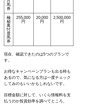
月
馬
券
極
255,000
20,000
2,500,000
秘
円
円
円
裏
忖
度
馬
券
現在、確認できたのは5つのプランで
す。
お得なキャンペーンプランも出る時も
あるので、気になる方は一度チェック
してみのもいいかもしれないです。
目標金額に対して、いくら情報料を支
払うのか投資効率を調べてところ。