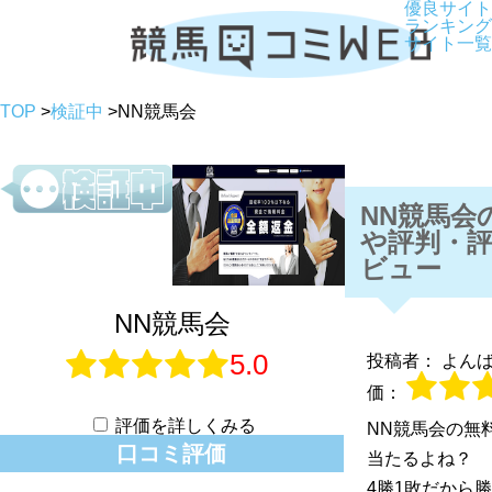
優良サイト
ランキング
サイト一覧
TOP
>
検証中
>
NN競馬会
NN競馬会
や評判・
ビュー
NN競馬会
5.0
投稿者： よん
価：
評価を詳しくみる
NN競馬会の無
口コミ評価
当たるよね？
4勝1敗だから