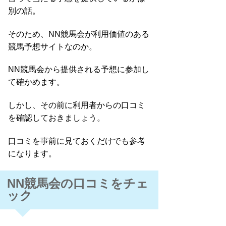
別の話。
そのため、NN競馬会が利用価値のある
競馬予想サイトなのか。
NN競馬会から提供される予想に参加し
て確かめます。
しかし、その前に利用者からの口コミ
を確認しておきましょう。
口コミを事前に見ておくだけでも参考
になります。
NN競馬会の口コミをチェ
ック