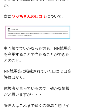
か。
次に
ワッちさんの口コミ
について。
中々勝てていかなった方も、NN競馬会
を利用することで当たることができた
とのこと。
NN競馬会に掲載されていた口コミは高
評価ばかり。
体験者が言っているので、確かな情報
だと思いますが・・・
管理人はこれまで多くの競馬予想サイ