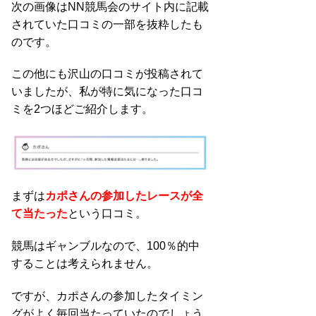
次の画像はNN競馬会のサイト内に記載
されていた口コミの一部を抜粋したも
のです。
この他にも沢山の口コミが投稿されて
いましたが、私が特に気になった口コ
ミを2つほどご紹介します。
まずは
カポさんの参加したレースが全
て当たった
という口コミ。
競馬はギャンブルなので、100％的中
することは考えられません。
ですが、カポさんの参加したタイミン
グがよく毎回当たっていたのでしょう