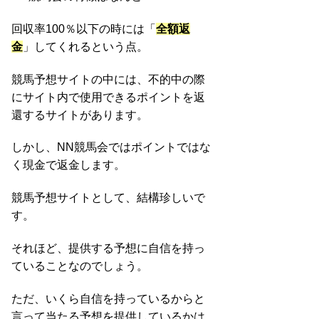
回収率100％以下の時には「
全額返
金
」してくれるという点。
競馬予想サイトの中には、不的中の際
にサイト内で使用できるポイントを返
還するサイトがあります。
しかし、NN競馬会ではポイントではな
く現金で返金します。
競馬予想サイトとして、結構珍しいで
す。
それほど、提供する予想に自信を持っ
ていることなのでしょう。
ただ、いくら自信を持っているからと
言って当たる予想を提供しているかは