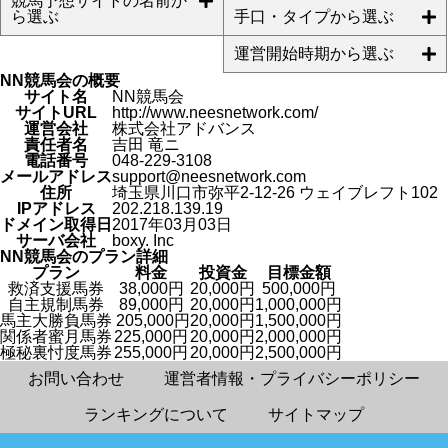
競馬予想サイトの名前か
ら選ぶ
手口・タイプから選ぶ
運営開始時期から選ぶ
NN競馬会の概要
サイト名
NN競馬会
サイトURL
http://www.neesnetwork.com/
運営会社
株式会社アドバンス
責任者名
吉田 竜ニ
電話番号
048-229-3108
メールアドレス
support@neesnetwork.com
住所
埼玉県川口市弥平2-12-26 ウェイブレフト102
IPアドレス
202.218.139.19
ドメイン取得日
2017年03月03日
サーバ会社
boxy. Inc
NN競馬会のプラン詳細
プラン
料金
投資金
目標金額
救済支援馬券
38,000円
20,000円
500,000円
自主規制馬券
89,000円
20,000円
1,000,000円
馬主大勝負馬券
205,000円
20,000円
1,500,000円
関係者蜜月馬券
225,000円
20,000円
2,000,000円
極秘裏忖度馬券
255,000円
20,000円
2,500,000円
お問い合わせ
運営者情報・プライバシーポリシー
ランキングについて
サイトマップ