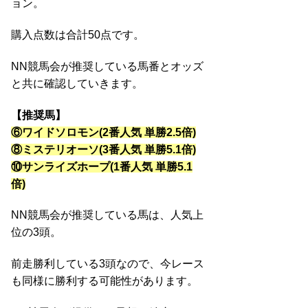
ョン。
購入点数は合計50点です。
NN競馬会が推奨している馬番とオッズ
と共に確認していきます。
【推奨馬】
⑥ワイドソロモン(2番人気 単勝2.5倍)
⑧ミステリオーソ(3番人気 単勝5.1倍)
⑩サンライズホープ(1番人気 単勝5.1
倍)
NN競馬会が推奨している馬は、人気上
位の3頭。
前走勝利している3頭なので、今レース
も同様に勝利する可能性があります。