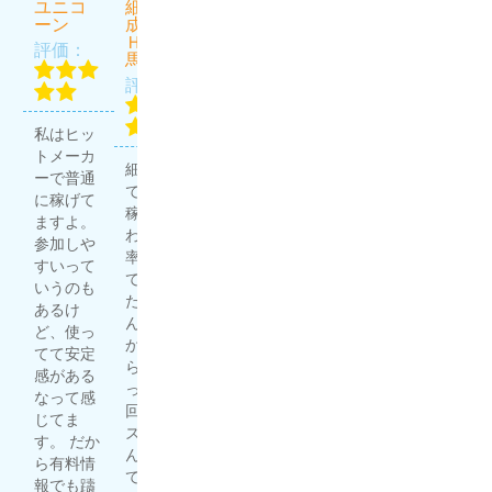
ユニコ
細川達
虎と狼
うま屋
ほんと
ーン
成のＴ
総本家
にあっ
評価：
ＨＥ万
た週給
評価：
評価：
馬券
100万円
を競馬
評価：
で稼ぐ
プロ集
無料予想
団
私はヒッ
競馬予想
で4勝1
評価：
トメーカ
サイトは
敗。有料
細川達成
ーで普通
多く利用
予想で3
で20万円
に稼げて
していま
勝1敗。
稼げた
ますよ。
すが、う
良い成績
わ。 的中
ほんプロ
参加しや
ま屋総本
じゃな
率高いっ
さん、や
すいって
家はその
い？ 充分
て聞いて
ります
いうのも
中でも重
稼いでる
たからど
ね〜 友人
あるけ
宝してい
し、満足
んなもん
が競馬で
ど、使っ
ます！ 他
度高
か試した
結構稼い
てて安定
のサイト
し。...
らマジだ
でいると
感がある
より単純
ったｗ 1
虎と狼を
噂で聞い
なって感
に当たり
回目はハ
詳しくみ
て自分で
じてま
やすいの
ズレてな
る
予想した
す。 だか
もありま
んだよっ
ものの、
ら有料情
すし、何
て思って
全然稼げ
報でも躊
より現状