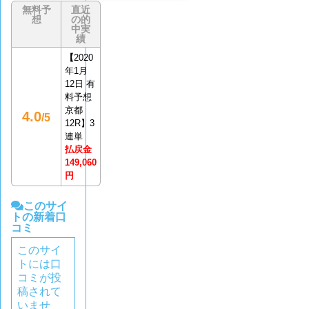
無料予
直近
想
の的
中実
績
【
2020
年1月
12日 有
料予想
京都
4.0
/5
12R】3
連単
払戻金
149,060
円
このサイ
トの新着口
コミ
このサイ
トには口
コミが投
稿されて
いませ