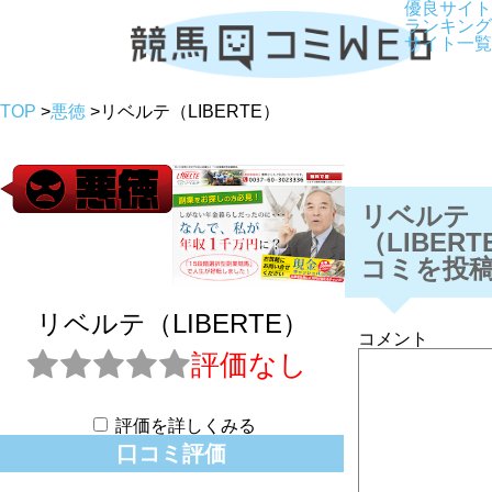
優良サイト
ランキング
サイト一覧
TOP
>
悪徳
>
リベルテ（LIBERTE）
リベルテ
（LIBER
コミを投
リベルテ（LIBERTE）
コメント
評価なし
評価を詳しくみる
口コミ評価