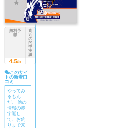
無料予
直
想
近
の
的
中
実
績
4.5
/5
このサイ
トの新着口
コミ
やってみ
るもん
だ。 他の
情報の赤
字返し
て、お釣
りまで来