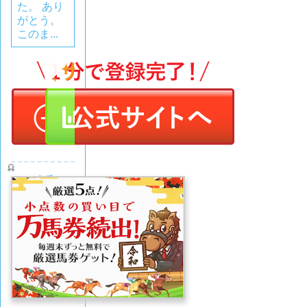
た。 あり
がとう。
このま...
令和ケ
イバ
評価
(0
なし
件)