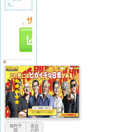
ん。
穴党ピ
カイチ
5.0
(1
件)
無料予
直近
想
の的