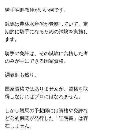
騎手や調教師がいい例です。
競馬は農林水産省が管轄していて、定
期的に騎手になるための試験を実施し
ます。
騎手の免許は、その試験に合格した者
のみが手にできる国家資格。
調教師も然り。
国家資格ではありませんが、資格を取
得しなければプロにはなれません。
しかし競馬の予想師には資格や免許な
ど公的機関が発行した「証明書」は存
在しません。