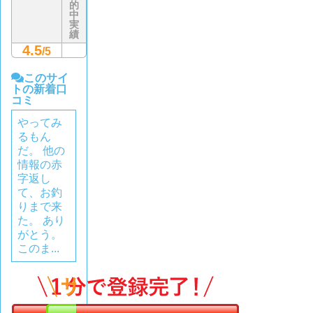
的
中
実
績
4.5
/5
このサイ
トの新着口
コミ
やってみ
るもん
だ。 他の
情報の赤
字返し
て、お釣
りまで来
た。 あり
がとう。
このま...