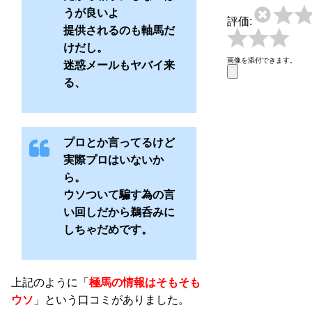
うが良いよ
評価:
提供されるのも軸馬だ
けだし。
画像を添付できます。
迷惑メールもヤバイ来
る、
プロとか言ってるけど
実際プロはいないか
ら。
ウソついて騙す為の言
い回しだから鵜呑みに
しちゃだめです。
上記のように「
極馬の情報はそもそも
ウソ
」という口コミがありました。