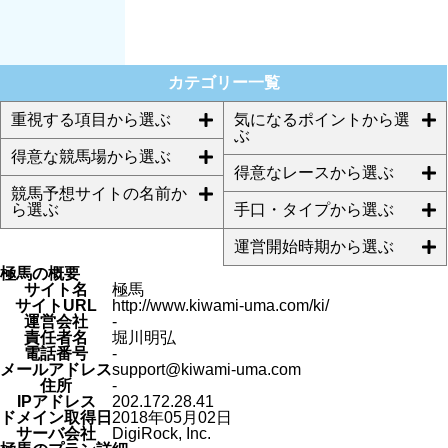
稼ぐプロ
集団を詳
しくみる
カテゴリー一覧
重視する項目から選ぶ
気になるポイントから選
ぶ
得意な競馬場から選ぶ
得意なレースから選ぶ
競馬予想サイトの名前か
ら選ぶ
手口・タイプから選ぶ
運営開始時期から選ぶ
極馬の概要
サイト名
極馬
サイトURL
http://www.kiwami-uma.com/ki/
運営会社
-
責任者名
堀川明弘
電話番号
-
メールアドレス
support@kiwami-uma.com
住所
-
IPアドレス
202.172.28.41
ドメイン取得日
2018年05月02日
サーバ会社
DigiRock, Inc.