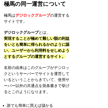
極馬の同一運営について
極馬は
デジロックグループ
の運営する
サイトです。
デジロックグループ
とは、
実現することが極めて難しい額の利益
をいとも簡単に得られるかのように謳
い、ユーザーから利用料をせしめよう
とするグループの運営するサイト。
名前の由来はこのグループがデジロッ
クというサーバーでサイトを運営して
いるということからきていて、使用サ
ーバー以外の共通点を箇条書きで挙げ
るとこのようになります。
誰でも簡単に買えば儲かる