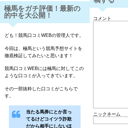
極馬をガチ評価！最新の
的中を大公開！
コメント
ども！競馬口コミWEBの管理人です。
今回は、極馬という競馬予想サイトを
徹底検証してみたいと思います！
競馬口コミWEBには極馬に対してこの
ような口コミが入ってきています。
その一部抜粋した口コミがこちらで
す。
当たる馬券にとか言っ
ニックネーム
てるけどコイツラ詐欺
だから相手にしないほ