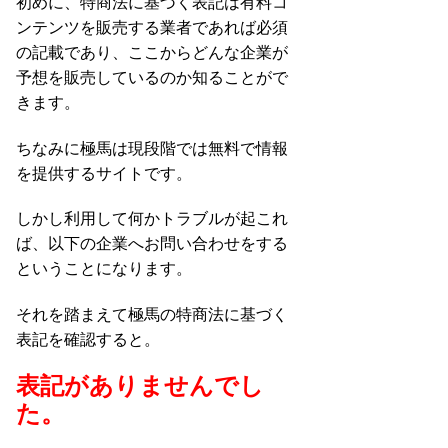
初めに、特商法に基づく表記は有料コ
ンテンツを販売する業者であれば必須
の記載であり、ここからどんな企業が
予想を販売しているのか知ることがで
きます。
ちなみに極馬は現段階では無料で情報
を提供するサイトです。
しかし利用して何かトラブルが起これ
ば、以下の企業へお問い合わせをする
ということになります。
それを踏まえて極馬の特商法に基づく
表記を確認すると。
表記がありませんでし
た
。