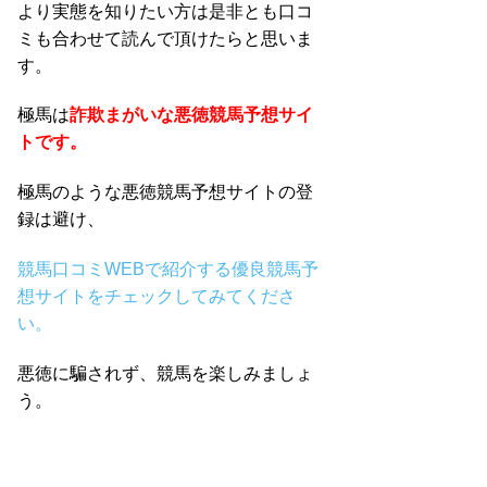
より実態を知りたい方は是非とも口コ
ミも合わせて読んで頂けたらと思いま
す。
極馬は
詐欺まがいな悪徳競馬予想サイ
トです。
極馬のような悪徳競馬予想サイトの登
録は避け、
競馬口コミWEBで紹介する優良競馬予
想サイトをチェックしてみてくださ
い。
悪徳に騙されず、競馬を楽しみましょ
う。