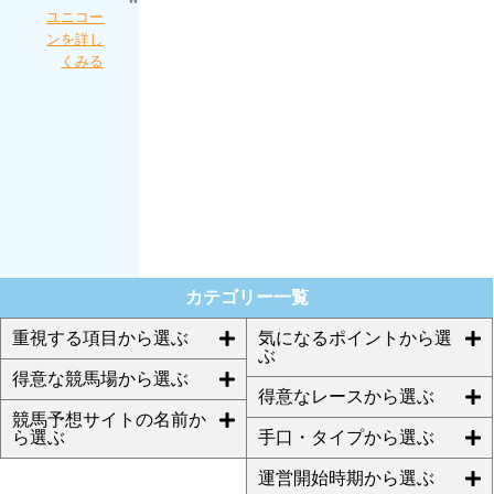
トを漁っ
ユニコー
うま屋総
てたとこ
細川達成
ンを詳し
本家を詳
ろにほん
のＴＨＥ
くみる
しくみる
プロさん
万馬券を
が...
詳しくみ
る
ほんとに
あった週
給100万円
を競馬で
稼ぐプロ
集団を詳
しくみる
カテゴリー一覧
重視する項目から選ぶ
気になるポイントから選
ぶ
得意な競馬場から選ぶ
得意なレースから選ぶ
競馬予想サイトの名前か
ら選ぶ
手口・タイプから選ぶ
運営開始時期から選ぶ