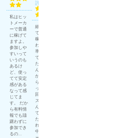
を競馬
評価：
で稼ぐ
プロ集
無料予想
団
私はヒッ
競馬予想
で4勝1
評価：
トメーカ
サイトは
敗。有料
細川達成
ーで普通
多く利用
予想で3
で20万円
に稼げて
していま
勝1敗。
稼げた
ますよ。
すが、う
良い成績
わ。 的中
ほんプロ
参加しや
ま屋総本
じゃな
率高いっ
さん、や
すいって
家はその
い？ 充分
て聞いて
ります
いうのも
中でも重
稼いでる
たからど
ね〜 友人
あるけ
宝してい
し、満足
んなもん
が競馬で
ど、使っ
ます！ 他
度高
か試した
結構稼い
てて安定
のサイト
し。...
らマジだ
でいると
感がある
より単純
ったｗ 1
虎と狼を
噂で聞い
なって感
に当たり
回目はハ
詳しくみ
て自分で
じてま
やすいの
ズレてな
る
予想した
す。 だか
もありま
んだよっ
ものの、
ら有料情
すし、何
て思って
全然稼げ
報でも躊
より現状
たら、そ
ず。 いろ
躇わずに
利益が出
れ以降的
んな競馬
参加でき
ている事
中の連続
予想サイ
るの...
が信...
ｗ...