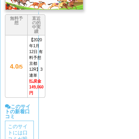
無料予
直近
想
の的
中実
績
【
2020
年1月
12日 有
料予想
京都
4.0
/5
12R】3
連単
払戻金
149,060
円
このサイ
トの新着口
コミ
このサイ
トには口
コミが投