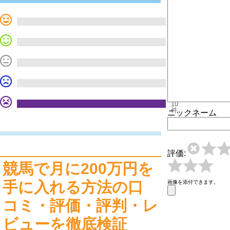
0
件
0
件
0
件
0
件
10
件
ニックネーム
評価:
競馬で月に200万円を
手に入れる方法の口
画像を添付できます。
コミ・評価・評判・レ
ビューを徹底検証