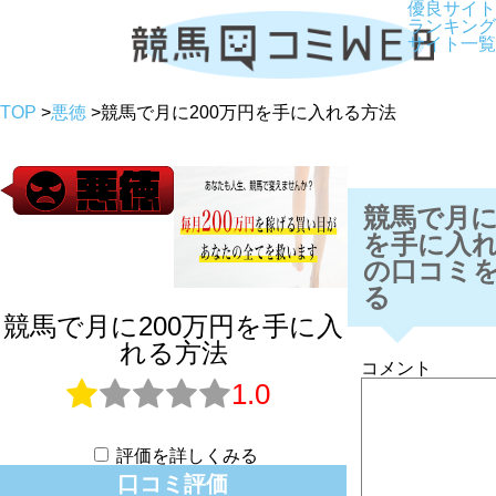
優良サイト
ランキング
サイト一覧
TOP
>
悪徳
>
競馬で月に200万円を手に入れる方法
競馬で月に
を手に入
の口コミ
る
競馬で月に200万円を手に入
れる方法
コメント
1.0
評価を詳しくみる
口コミ評価