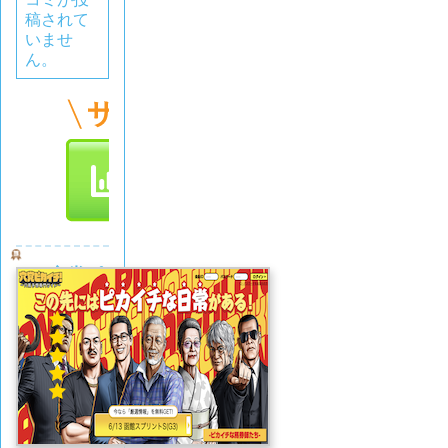
稿されて
いませ
ん。
穴党ピ
カイチ
5.0
(1
件)