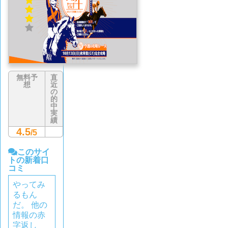
件)
無料予
直
想
近
の
的
中
実
績
4.5
/5
このサイ
トの新着口
コミ
やってみ
るもん
だ。 他の
情報の赤
字返し