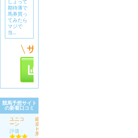
しょって
期待薄で
馬券買っ
てみたら
マジで
当...
競馬予想サイト
の新着口コミ
ユニコ
細川達
虎と狼
うま屋
ほんと
ーン
成のＴ
総本家
にあっ
評価：
ＨＥ万
た週給
評価：
評価：
馬券
100万円