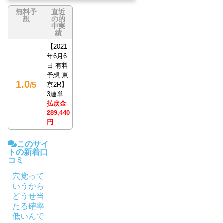
無料予
直近
想
の的
中実
績
【
2021
年6月6
日 有料
予想 東
1.0
/5
京2R】
3連単
払戻金
289,440
円
このサイ
トの新着口
コミ
穴党って
いうから
どうせ当
たる確率
低いんで