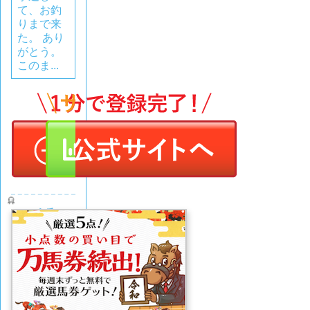
て、お釣
りまで来
た。 あり
がとう。
このま...
令和ケ
イバ
評価
(0
なし
件)