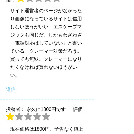
サイト運営者のページがなかった
り画像になっているサイトは信用
しないほうがいい。エスケープマ
ジックも同じだ。しかもわざわざ
「電話対応はしていない」と書い
ている。クレーマー対策だろう。
買っても無駄。クレーマーになり
たくなければ買わないほうがい
い。
返信
投稿者： 永久に1800円です
評価：
現在価格は1800円。予告なく値上