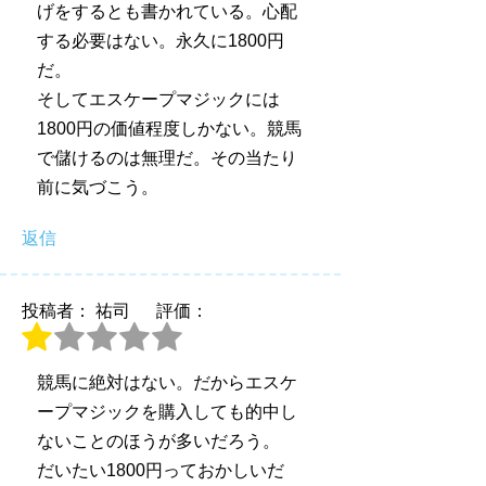
げをするとも書かれている。心配
する必要はない。永久に1800円
だ。
そしてエスケープマジックには
1800円の価値程度しかない。競馬
で儲けるのは無理だ。その当たり
前に気づこう。
返信
投稿者： 祐司
評価：
競馬に絶対はない。だからエスケ
ープマジックを購入しても的中し
ないことのほうが多いだろう。
だいたい1800円っておかしいだ