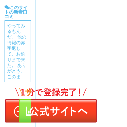
このサイ
トの新着口
コミ
やってみ
るもん
だ。 他の
情報の赤
字返し
て、お釣
りまで来
た。 あり
がとう。
このま...