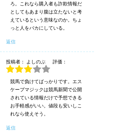
ろ。これなら購入者も詐欺情報だ
としてもあまり腹は立たないと考
えているという意味なのか。ちょ
っと人をバカにしている。
返信
投稿者： よしのぶ
評価：
競馬で負けてばっかりです。エス
ケープマジックは競馬新聞で公開
されている情報だけで予想できる
お手軽感がいい。値段も安いしこ
れなら使えそう。
返信