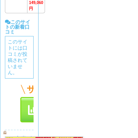
149,060
円
このサイ
トの新着口
コミ
このサイ
トには口
コミが投
稿されて
いませ
ん。