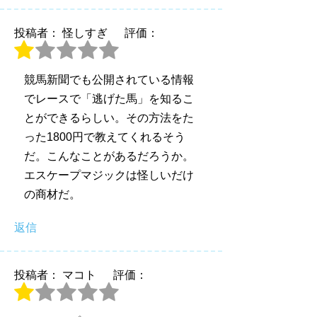
投稿者： 怪しすぎ
評価：
競馬新聞でも公開されている情報
でレースで「逃げた馬」を知るこ
とができるらしい。その方法をた
った1800円で教えてくれるそう
だ。こんなことがあるだろうか。
エスケープマジックは怪しいだけ
の商材だ。
返信
投稿者： マコト
評価：