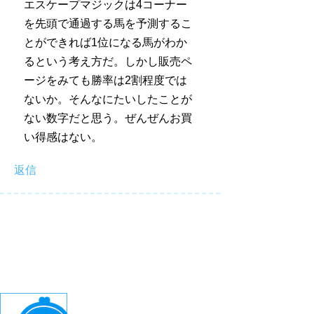
エスケープマジックは4コーナー
を先頭で通過する馬を予測するこ
とができれば1位になる馬がわか
るという考え方だ。しかし販売ペ
ージをみても勝率は2割程度では
ないか。そんなにたいしたことが
ない数字だと思う。ぜんぜんお買
い得感はない。
返信