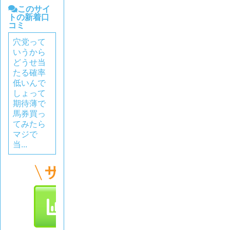
このサイ
トの新着口
コミ
穴党って
いうから
どうせ当
たる確率
低いんで
しょって
期待薄で
馬券買っ
てみたら
マジで
当...