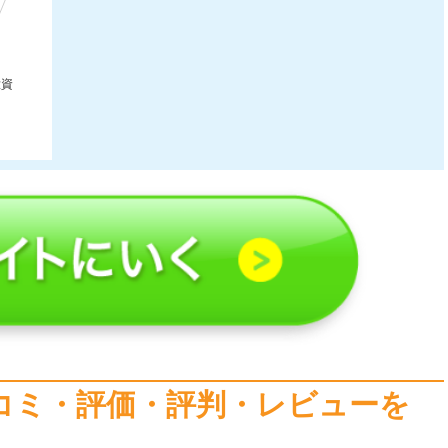
コミ・評価・評判・レビューを