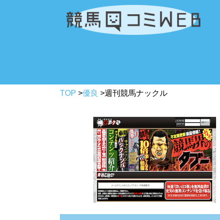
TOP
>
優良
>
週刊競馬ナックル