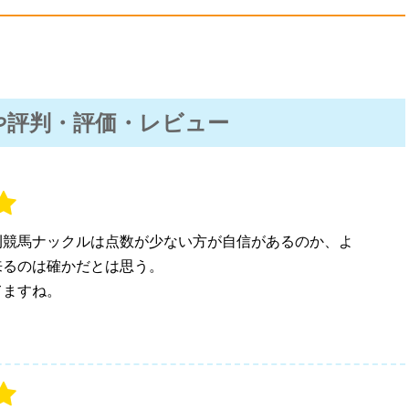
や評判・評価・レビュー
刊競馬ナックルは点数が少ない方が自信があるのか、よ
来るのは確かだとは思う。
てますね。