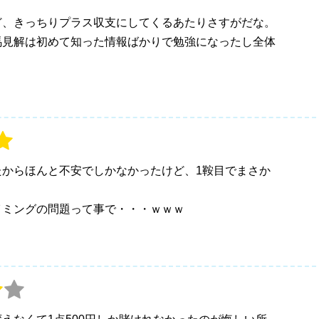
ど、きっちりプラス収支にしてくるあたりさすがだな。
馬見解は初めて知った情報ばかりで勉強になったし全体
からほんと不安でしかなかったけど、1鞍目でまさか
イミングの問題って事で・・・ｗｗｗ