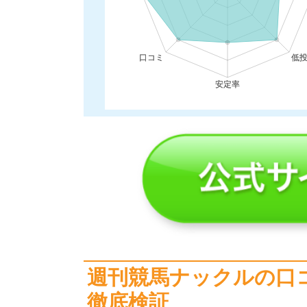
週刊競馬ナックルの口
徹底検証