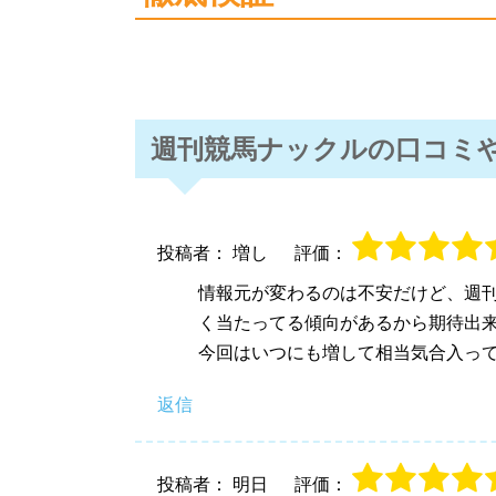
週刊競馬ナックルの口コミ
投稿者： 増し
評価：
情報元が変わるのは不安だけど、週
く当たってる傾向があるから期待出
今回はいつにも増して相当気合入っ
返信
投稿者： 明日
評価：