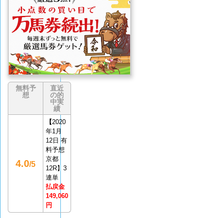
イバ
評価
(0
なし
件)
無料予
直近
想
の的
中実
績
【
2020
年1月
12日 有
料予想
京都
4.0
/5
12R】3
連単
払戻金
149,060
円