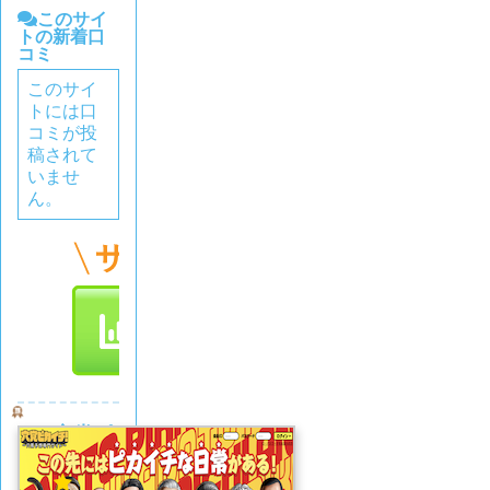
このサイ
トの新着口
コミ
このサイ
トには口
コミが投
稿されて
いませ
ん。
穴党ピ
カイチ
5.0
(1