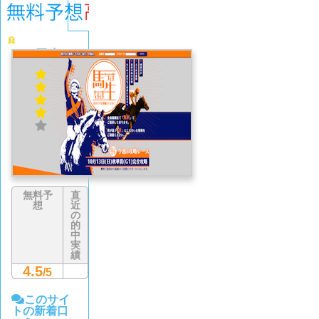
馬生
4.1
(671
件)
無料予
直
想
近
の
的
中
実
績
4.5
/5
このサイ
トの新着口