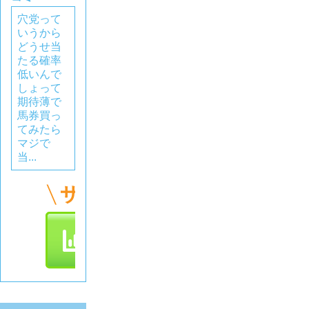
穴党って
いうから
どうせ当
たる確率
低いんで
しょって
期待薄で
馬券買っ
てみたら
マジで
当...