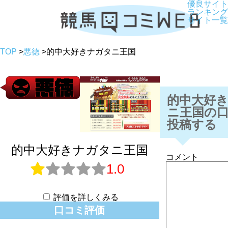
優良サイト
ランキング
サイト一覧
TOP
>
悪徳
>
的中大好きナガタニ王国
的中大好
ニ王国の
投稿する
的中大好きナガタニ王国
コメント
1.0
評価を詳しくみる
口コミ評価