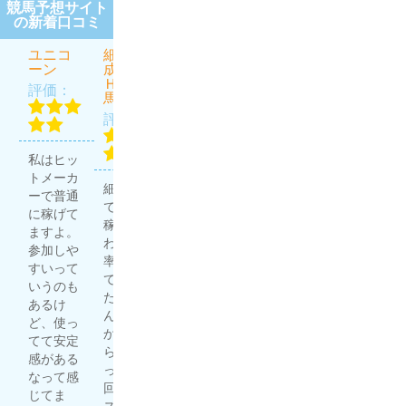
競馬予想サイト
の新着口コミ
ユニコ
細川達
虎と狼
うま屋
ほんと
ーン
成のＴ
総本家
にあっ
評価：
ＨＥ万
た週給
評価：
評価：
馬券
100万円
を競馬
評価：
で稼ぐ
プロ集
無料予想
団
私はヒッ
競馬予想
で4勝1
評価：
トメーカ
サイトは
敗。有料
細川達成
ーで普通
多く利用
予想で3
で20万円
に稼げて
していま
勝1敗。
稼げた
ますよ。
すが、う
良い成績
わ。 的中
ほんプロ
参加しや
ま屋総本
じゃな
率高いっ
さん、や
すいって
家はその
い？ 充分
て聞いて
ります
いうのも
中でも重
稼いでる
たからど
ね〜 友人
あるけ
宝してい
し、満足
んなもん
が競馬で
ど、使っ
ます！ 他
度高
か試した
結構稼い
てて安定
のサイト
し。...
らマジだ
でいると
感がある
より単純
ったｗ 1
虎と狼を
噂で聞い
なって感
に当たり
回目はハ
詳しくみ
て自分で
じてま
やすいの
ズレてな