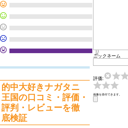
0
件
0
件
0
件
0
件
11
件
ニックネーム
評価:
的中大好きナガタニ
王国の口コミ・評価・
画像を添付できます。
評判・レビューを徹
底検証