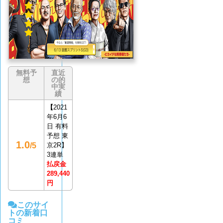
件)
無料予
直近
想
の的
中実
績
【
2021
年6月6
日 有料
予想 東
1.0
/5
京2R】
3連単
払戻金
289,440
円
このサイ
トの新着口
コミ