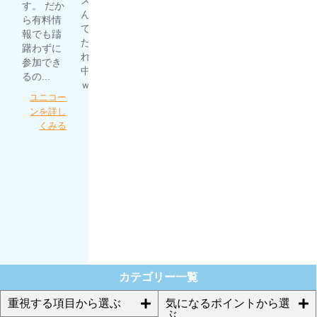
る
予想した
す。 だか
もありま
んだよっ
ものの、
ら有料情
すし、何
て思って
全然稼げ
報でも躊
より現状
たら、そ
ず。 いろ
躇わずに
利益が出
れ以降的
んな競馬
参加でき
ている事
中の連続
予想サイ
るの...
が信...
ｗ...
トを漁っ
ユニコー
うま屋総
てたとこ
細川達成
ンを詳し
本家を詳
ろにほん
のＴＨＥ
くみる
しくみる
プロさん
万馬券を
が...
詳しくみ
る
ほんとに
あった週
給100万円
を競馬で
稼ぐプロ
集団を詳
しくみる
カテゴリー一覧
重視する項目から選ぶ
気になるポイントから選
ぶ