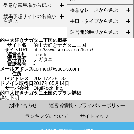
得意な競馬場から選ぶ
得意なレースから選ぶ
競馬予想サイトの名前か
ら選ぶ
手口・タイプから選ぶ
運営開始時期から選ぶ
的中大好きナガタニ王国の概要
サイト名
的中大好きナガタニ王国
サイトURL
http://www.succ-s.com/topix/
運営会社
Touch
責任者名
ナガタニ
電話番号
-
メールアドレス
connect@succ-s.com
住所
-
IPアドレス
202.172.28.182
ドメイン取得日
2017年05月14日
サーバ会社
DigiRock, Inc.
的中大好きナガタニ王国のプラン詳細
詳細不明
お問い合わせ
運営者情報・プライバシーポリシー
ランキングについて
サイトマップ
© 2017- 競馬口コミWEB