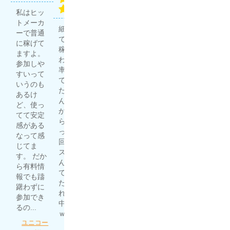
プロ集
無料予想
団
私はヒッ
競馬予想
で4勝1
評価：
トメーカ
サイトは
敗。有料
細川達成
ーで普通
多く利用
予想で3
で20万円
に稼げて
していま
勝1敗。
稼げた
ますよ。
すが、う
良い成績
わ。 的中
ほんプロ
参加しや
ま屋総本
じゃな
率高いっ
さん、や
すいって
家はその
い？ 充分
て聞いて
ります
いうのも
中でも重
稼いでる
たからど
ね〜 友人
あるけ
宝してい
し、満足
んなもん
が競馬で
ど、使っ
ます！ 他
度高
か試した
結構稼い
てて安定
のサイト
し。...
らマジだ
でいると
感がある
より単純
ったｗ 1
虎と狼を
噂で聞い
なって感
に当たり
回目はハ
詳しくみ
て自分で
じてま
やすいの
ズレてな
る
予想した
す。 だか
もありま
んだよっ
ものの、
ら有料情
すし、何
て思って
全然稼げ
報でも躊
より現状
たら、そ
ず。 いろ
躇わずに
利益が出
れ以降的
んな競馬
参加でき
ている事
中の連続
予想サイ
るの...
が信...
ｗ...
トを漁っ
ユニコー
うま屋総
てたとこ
細川達成