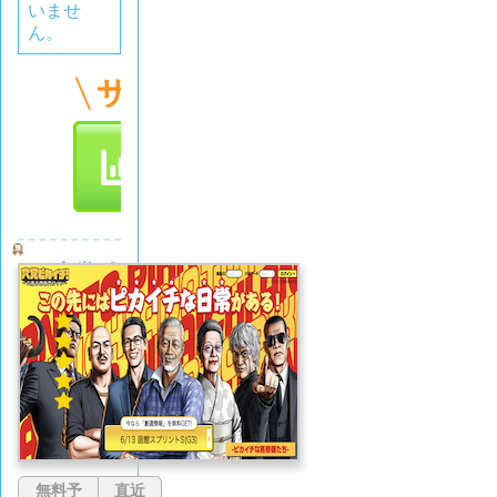
いませ
ん。
穴党ピ
カイチ
5.0
(1
件)
無料予
直近