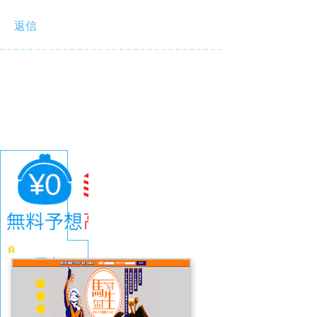
返信
馬生
4.1
(671
件)