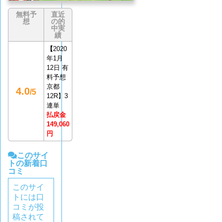
無料予
直近
想
の的
中実
績
【
2020
年1月
12日 有
料予想
京都
4.0
/5
12R】3
連単
払戻金
149,060
円
このサイ
トの新着口
コミ
このサイ
トには口
コミが投
稿されて