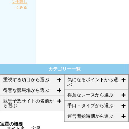
ンを詳し
本家を詳
ろにほん
のＴＨＥ
くみる
しくみる
プロさん
万馬券を
が...
詳しくみ
る
ほんとに
あった週
給100万円
を競馬で
稼ぐプロ
集団を詳
しくみる
カテゴリー一覧
重視する項目から選ぶ
気になるポイントから選
ぶ
得意な競馬場から選ぶ
得意なレースから選ぶ
競馬予想サイトの名前か
ら選ぶ
手口・タイプから選ぶ
運営開始時期から選ぶ
宝星の概要
サイト名
宝星