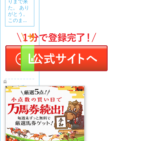
りまで来
た。 あり
がとう。
このま...
令和ケ
イバ
評価
(0
なし
件)