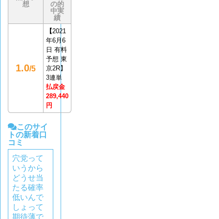
想
の的
中実
績
【
2021
年6月6
日 有料
予想 東
1.0
/5
京2R】
3連単
払戻金
289,440
円
このサイ
トの新着口
コミ
穴党って
いうから
どうせ当
たる確率
低いんで
しょって
期待薄で