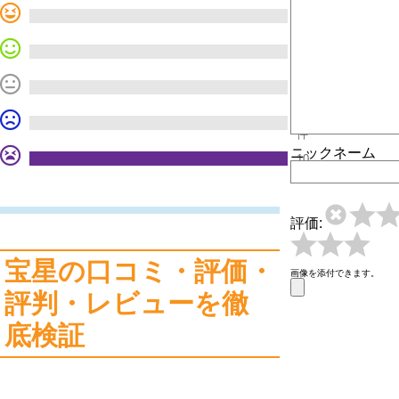
0
件
0
件
0
件
0
件
ニックネーム
10
件
評価:
宝星の口コミ・評価・
画像を添付できます。
評判・レビューを徹
底検証