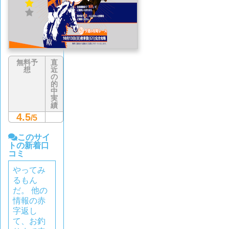
無料予
直
想
近
の
的
中
実
績
4.5
/5
このサイ
トの新着口
コミ
やってみ
るもん
だ。 他の
情報の赤
字返し
て、お釣