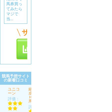
馬券買っ
てみたら
マジで
当...
競馬予想サイト
の新着口コミ
ユニコ
細川達
虎と狼
うま屋
ほんと
ーン
成のＴ
総本家
にあっ
評価：
ＨＥ万
た週給
評価：
評価：
馬券
100万円
を競馬
評価：
で稼ぐ