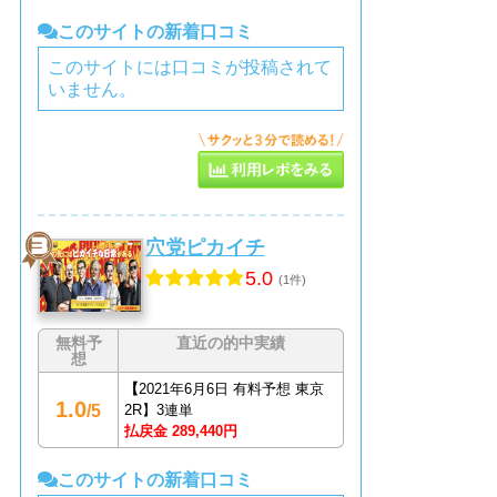
このサイトの新着口コミ
このサイトには口コミが投稿されて
いません。
穴党ピカイチ
5.0
(1件)
無料予
直近の的中実績
想
【
2021年6月6日 有料予想 東京
1.0
/5
2R】3連単
払戻金 289,440円
このサイトの新着口コミ