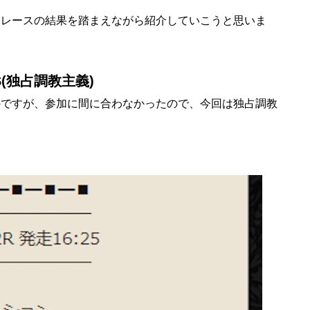
たレースの結果を踏まえながら紹介していこうと思いま
ｼｰS(独占調教主義)
のですが、参加に間に合わなかったので、今回は独占調教
。