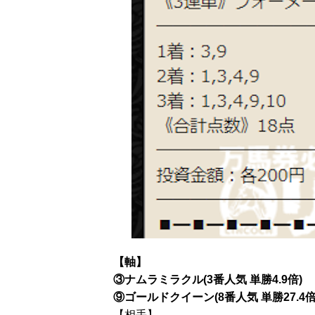
【軸】
③ナムラミラクル(3番人気 単勝4.9倍)
⑨ゴールドクイーン(8番人気 単勝27.4倍
【相手】