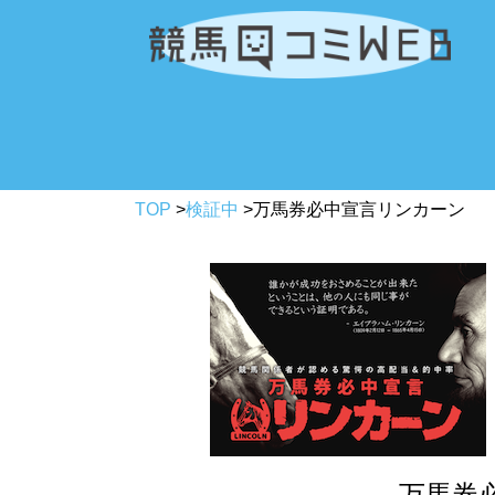
TOP
>
検証中
>
万馬券必中宣言リンカーン
万馬券