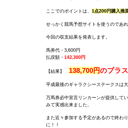
ここでのポイントは、
1点200円購入推
せっかく競馬予想サイトを使うのであれ
今回の収支結果を発表します。
馬券代・3,600円
払戻額・
142,300
円
138,700円
のプラ
【結果】
平成最後のギャラクシーステークスは
万馬券必中宣言リンカーンが提供して
みて実感出来ました。
また近々参加する予定があるので終わ
に！！