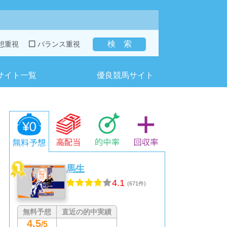
想重視
バランス重視
サイト一覧
優良競馬サイト
馬生
4.1
(671件)
無料予想
直近の的中実績
4.5
/5