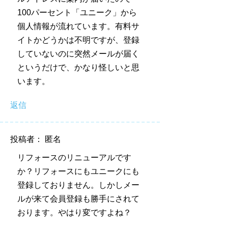
100パーセント「ユニーク」から
個人情報が流れています。有料サ
イトかどうかは不明ですが、登録
していないのに突然メールが届く
というだけで、かなり怪しいと思
います。
返信
投稿者： 匿名
リフォースのリニューアルです
か？リフォースにもユニークにも
登録しておりません。しかしメー
ルが来て会員登録も勝手にされて
おります。やはり変ですよね？