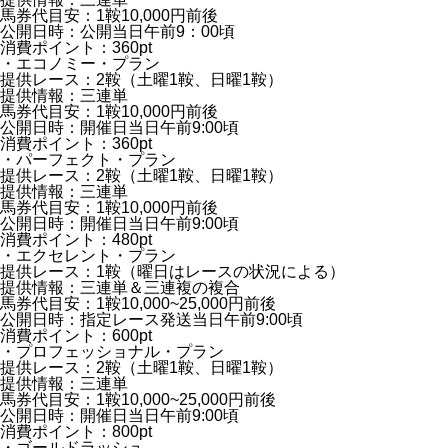
馬券代目安：1鞍10,000円前後
公開日時：公開当日午前9：00頃
消費ポイント：360pt
・エコノミー・プラン
提供レース：2鞍（土曜1鞍、日曜1鞍）
提供情報：三連単
馬券代目安：1鞍10,000円前後
公開日時：開催日当日午前9:00頃
消費ポイント：360pt
・パーフェクト・プラン
提供レース：2鞍（土曜1鞍、日曜1鞍）
提供情報：三連単
馬券代目安：1鞍10,000円前後
公開日時：開催日当日午前9:00頃
消費ポイント：480pt
・エクセレント・プラン
提供レース：1鞍（曜日はレースの状況による）
提供情報：三連単＆三連複の複合
馬券代目安：1鞍10,000~25,000円前後
公開日時：指定レース発送当日午前9:00頃
消費ポイント：600pt
・プロフェッショナル・プラン
提供レース：2鞍（土曜1鞍、日曜1鞍）
提供情報：三連単
馬券代目安：1鞍10,000~25,000円前後
公開日時：開催日当日午前9:00頃
消費ポイント：800pt
・ゴールドラッシュ