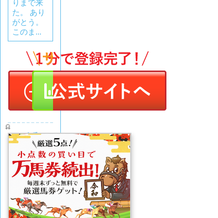
りまで来
た。 あり
がとう。
このま...
令和ケ
イバ
評価
(0
なし
件)