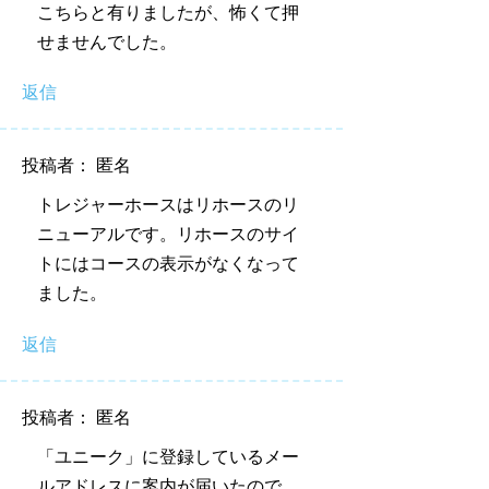
こちらと有りましたが、怖くて押
せませんでした。
返信
投稿者： 匿名
トレジャーホースはリホースのリ
ニューアルです。リホースのサイ
トにはコースの表示がなくなって
ました。
返信
投稿者： 匿名
「ユニーク」に登録しているメー
ルアドレスに案内が届いたので