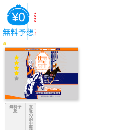
馬生
4.1
(671
件)
無料予
直
想
近
の
的
中
実