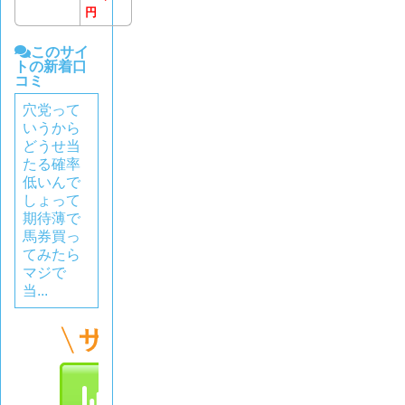
円
このサイ
トの新着口
コミ
穴党って
いうから
どうせ当
たる確率
低いんで
しょって
期待薄で
馬券買っ
てみたら
マジで
当...