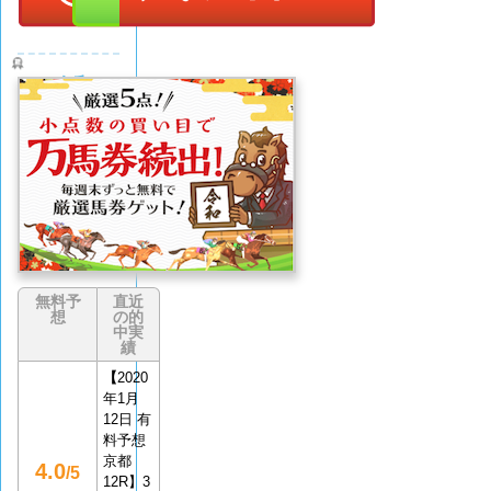
令和ケ
イバ
評価
(0
なし
件)
無料予
直近
想
の的
中実
績
【
2020
年1月
12日 有
料予想
京都
4.0
/5
12R】3