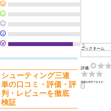
0
件
0
件
0
件
0
件
9
件
ニックネーム
評価:
シューティング三連
単の口コミ・評価・評
画像を添付できます。
判・レビューを徹底
検証