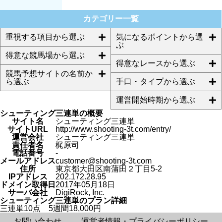
カテゴリー一覧
重視する項目から選ぶ
気になるポイントから選
ぶ
得意な競馬場から選ぶ
得意なレースから選ぶ
競馬予想サイトの名前か
ら選ぶ
手口・タイプから選ぶ
運営開始時期から選ぶ
シューティング三連単の概要
サイト名
シューティング三連単
サイトURL
http://www.shooting-3t.com/entry/
運営会社
シューティング三連単
責任者名
梶原司
電話番号
-
メールアドレス
customer@shooting-3t.com
住所
東京都大田区南蒲田２丁目5-2
IPアドレス
202.172.28.95
ドメイン取得日
2017年05月18日
サーバ会社
DigiRock, Inc.
シューティング三連単のプラン詳細
三連単10点 5週間18,000円
お問い合わせ
運営者情報・プライバシーポリシー