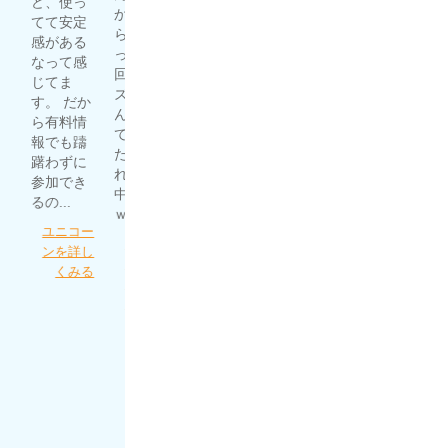
ど、使っ
ます！ 他
度高
か試した
結構稼い
てて安定
のサイト
し。...
らマジだ
でいると
感がある
より単純
ったｗ 1
虎と狼を
噂で聞い
なって感
に当たり
回目はハ
詳しくみ
て自分で
じてま
やすいの
ズレてな
る
予想した
す。 だか
もありま
んだよっ
ものの、
ら有料情
すし、何
て思って
全然稼げ
報でも躊
より現状
たら、そ
ず。 いろ
躇わずに
利益が出
れ以降的
んな競馬
参加でき
ている事
中の連続
予想サイ
るの...
が信...
ｗ...
トを漁っ
ユニコー
うま屋総
てたとこ
細川達成
ンを詳し
本家を詳
ろにほん
のＴＨＥ
くみる
しくみる
プロさん
万馬券を
が...
詳しくみ
る
ほんとに
あった週
給100万円
を競馬で
稼ぐプロ
集団を詳
しくみる