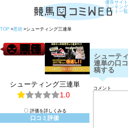
優良サイト
ランキング
サイト一覧
TOP
>
悪徳
>
シューティング三連単
シューテ
連単の口
稿する
シューティング三連単
コメント
1.0
評価を詳しくみる
口コミ評価