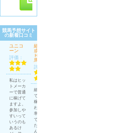
競馬予想サイト
の新着口コミ
ユニコ
細川達
虎と狼
うま屋
ほんと
ーン
成のＴ
総本家
にあっ
評価：
ＨＥ万
た週給
評価：
評価：
馬券
100万円
を競馬
評価：
で稼ぐ
プロ集
無料予想
団
私はヒッ
競馬予想
で4勝1
評価：
トメーカ
サイトは
敗。有料
細川達成
ーで普通
多く利用
予想で3
で20万円
に稼げて
していま
勝1敗。
稼げた
ますよ。
すが、う
良い成績
わ。 的中
ほんプロ
参加しや
ま屋総本
じゃな
率高いっ
さん、や
すいって
家はその
い？ 充分
て聞いて
ります
いうのも
中でも重
稼いでる
たからど
ね〜 友人
あるけ
宝してい
し、満足
んなもん
が競馬で