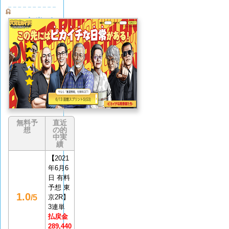
穴党ピ
カイチ
5.0
(1
件)
無料予
直近
想
の的
中実
績
【
2021
年6月6
日 有料
予想 東
1.0
/5
京2R】
3連単
払戻金
289,440