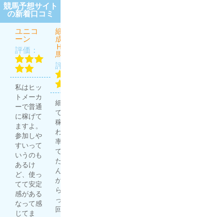
競馬予想サイト
の新着口コミ
ユニコ
細川達
虎と狼
うま屋
ほんと
ーン
成のＴ
総本家
にあっ
評価：
ＨＥ万
た週給
評価：
評価：
馬券
100万円
を競馬
評価：
で稼ぐ
プロ集
無料予想
団
私はヒッ
競馬予想
で4勝1
評価：
トメーカ
サイトは
敗。有料
細川達成
ーで普通
多く利用
予想で3
で20万円
に稼げて
していま
勝1敗。
稼げた
ますよ。
すが、う
良い成績
わ。 的中
ほんプロ
参加しや
ま屋総本
じゃな
率高いっ
さん、や
すいって
家はその
い？ 充分
て聞いて
ります
いうのも
中でも重
稼いでる
たからど
ね〜 友人
あるけ
宝してい
し、満足
んなもん
が競馬で
ど、使っ
ます！ 他
度高
か試した
結構稼い
てて安定
のサイト
し。...
らマジだ
でいると
感がある
より単純
ったｗ 1
虎と狼を
噂で聞い
なって感
に当たり
回目はハ
詳しくみ
て自分で
じてま
やすいの