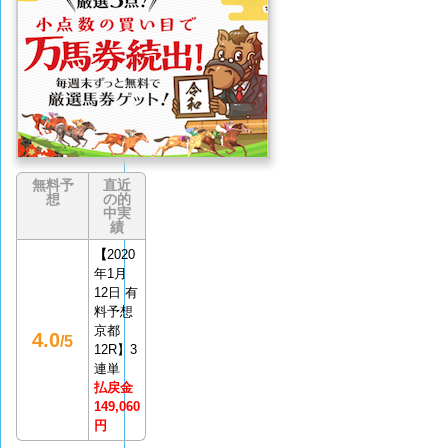
イバ
評価
(0
なし
件)
無料予
直近
想
の的
中実
績
【
2020
年1月
12日 有
料予想
京都
4.0
/5
12R】3
連単
払戻金
149,060
円