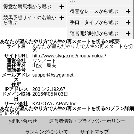
ぶ
得意な競馬場から選ぶ
得意なレースから選ぶ
競馬予想サイトの名前か
ら選ぶ
手口・タイプから選ぶ
運営開始時期から選ぶ
あなたが望んだやり方で人生の再スタートを切るの概要
サイト名
あなたが望んだやり方で人生の再スタートを切
る
サイトURL
http://www.stygar.net/group/mutual/
運営会社
ワンノート
責任者名
山波 民夫
電話番号
-
メールアドレ
support@stygar.net
ス
住所
-
IPアドレス
203.142.192.67
ドメイン取得
2016年05月03日
日
サーバ会社
KAGOYA JAPAN Inc.
あなたが望んだやり方で人生の再スタートを切るのプラン詳細
詳細不明
お問い合わせ
運営者情報・プライバシーポリシー
ランキングについて
サイトマップ