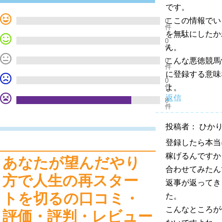
です。
ここの情報でい
0
件
を無駄にしたか
0
件
ん。
こんな悪徳競馬
0
件
に登録する意味
0
件
よ。
返信
8
件
投稿者： ひか
登録したら本当
稼げるんですか
あなたが望んだやり
合わせてみたん
方で人生の再スター
返事が返ってき
トを切るの口コミ・
た。
こんなところが
評価・評判・レビュー