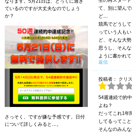
生の再スタート
なります。5月21日は、とっくに過ぎ
て、別に望んで
ているのですが大丈夫なのでしょう
か？
ど…
競馬でどうして
っていう人もい
ど、そんな大勢
思うし、そんな
ように書かれて
返信
投稿者： クリ
54週連続で的
よね？
だってこれ1年
さっそく、ですが嫌な予感です。日付
してるってこと
について詳しくみると…。
そんなのみんな