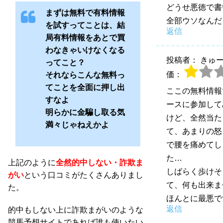
どうせ悪徳で書
まずは無料で有料情報
全部ウソなんだ
を試すってことは、結
返信
局有料情報をあとで買
わなきゃいけなくなる
投稿者： きゅ
ってこと？
価：
それならこんな無料っ
てことを全面に押し出
ここの無料情報
すなよ
ースに参加して
明らかに金騙し取る気
けど、全然当た
満々じゃねえかよ
て、あまりの怒
で腰を痛めてし
た…
上記のように
全然的中しない・詐欺ま
しばらく歩けそ
がい
という口コミがたくさんありまし
て、何も出来ま
た。
ほんとに最悪で
返信
的中もしない上に詐欺まがいのような
競馬予想サイトであれば誰も使いたい