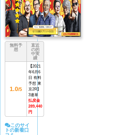
件)
無料予
直近
想
の的
中実
績
【
2021
年6月6
日 有料
予想 東
1.0
/5
京2R】
3連単
払戻金
289,440
円
このサイ
トの新着口
コミ