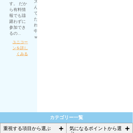
ズレてな
る
予想した
す。 だか
もありま
んだよっ
ものの、
ら有料情
すし、何
て思って
全然稼げ
報でも躊
より現状
たら、そ
ず。 いろ
躇わずに
利益が出
れ以降的
んな競馬
参加でき
ている事
中の連続
予想サイ
るの...
が信...
ｗ...
トを漁っ
ユニコー
うま屋総
てたとこ
細川達成
ンを詳し
本家を詳
ろにほん
のＴＨＥ
くみる
しくみる
プロさん
万馬券を
が...
詳しくみ
る
ほんとに
あった週
給100万円
を競馬で
稼ぐプロ
集団を詳
しくみる
カテゴリー一覧
重視する項目から選ぶ
気になるポイントから選