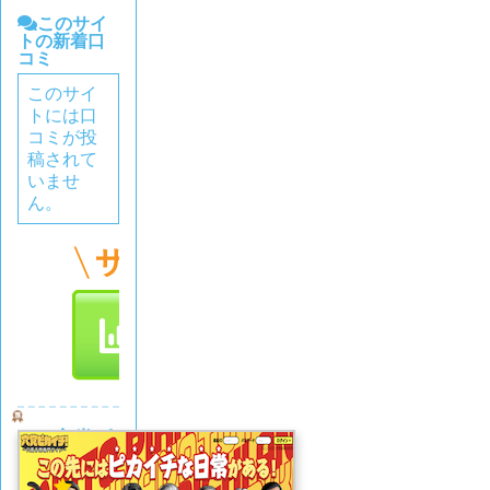
このサイ
トの新着口
コミ
このサイ
トには口
コミが投
稿されて
いませ
ん。
穴党ピ
カイチ
5.0
(1