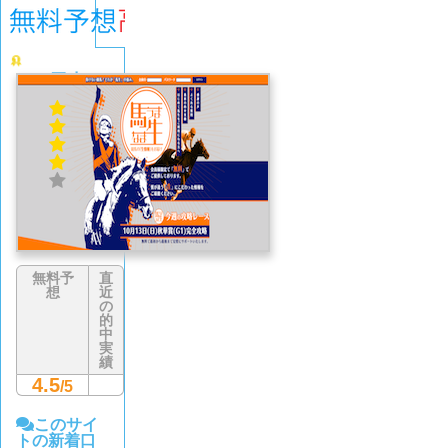
馬生
4.1
(671
件)
無料予
直
想
近
の
的
中
実
績
4.5
/5
このサイ
トの新着口