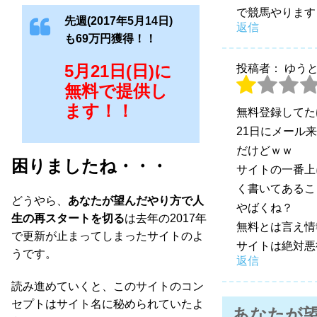
で競馬やります
先週(2017年5月14日)
返信
も69万円獲得！！
5月21日(日)に
投稿者： ゆう
無料で提供し
ます！！
無料登録してた
21日にメール
だけどｗｗ
困りましたね・・・
サイトの一番上
く書いてあるこ
どうやら、
あなたが望んだやり方で人
やばくね？
生の再スタートを切る
は去年の2017年
無料とは言え情
で更新が止まってしまったサイトのよ
サイトは絶対悪
うです。
返信
読み進めていくと、このサイトのコン
セプトはサイト名に秘められていたよ
あなたが