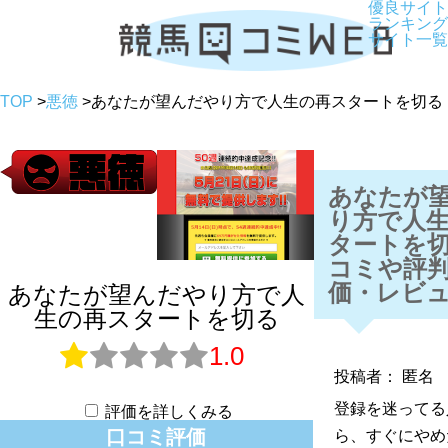
優良サイト
ランキング
サイト一覧
TOP
>
悪徳
>
あなたが望んだやり方で人生の再スタートを切る
あなたが
り方で人
タートを
コミや評
価・レビ
あなたが望んだやり方で人
生の再スタートを切る
1.0
投稿者： 匿名
登録を迷ってる
評価を詳しくみる
口コミ評価
ら、すぐにやめ