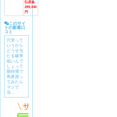
払戻金
289,440
円
このサイ
トの新着口
コミ
穴党って
いうから
どうせ当
たる確率
低いんで
しょって
期待薄で
馬券買っ
てみたら
マジで
当...