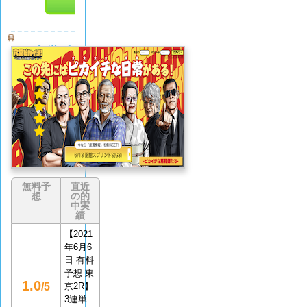
穴党ピ
カイチ
5.0
(1
件)
無料予
直近
想
の的
中実
績
【
2021
年6月6
日 有料
予想 東
1.0
/5
京2R】
3連単