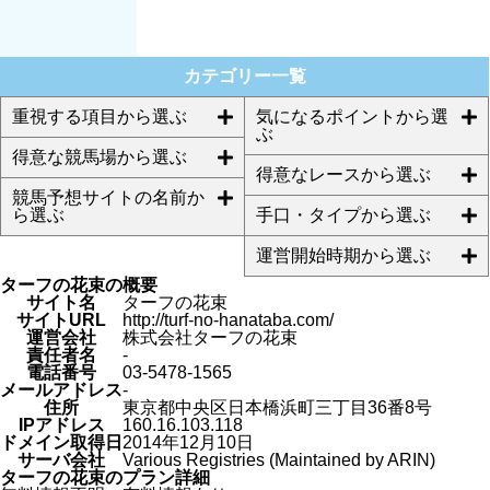
集団を詳
しくみる
カテゴリー一覧
重視する項目から選ぶ
気になるポイントから選
ぶ
得意な競馬場から選ぶ
得意なレースから選ぶ
競馬予想サイトの名前か
ら選ぶ
手口・タイプから選ぶ
運営開始時期から選ぶ
ターフの花束の概要
サイト名
ターフの花束
サイトURL
http://turf-no-hanataba.com/
運営会社
株式会社ターフの花束
責任者名
-
電話番号
03-5478-1565
メールアドレス
-
住所
東京都中央区日本橋浜町三丁目36番8号
IPアドレス
160.16.103.118
ドメイン取得日
2014年12月10日
サーバ会社
Various Registries (Maintained by ARIN)
ターフの花束のプラン詳細