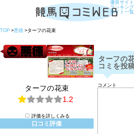
優良サイト
ランキング
サイト一覧
TOP
>
悪徳
>
ターフの花束
ターフの
コミを投
コメント
ターフの花束
1.2
評価を詳しくみる
口コミ評価