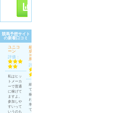
競馬予想サイト
の新着口コミ
ユニコ
細川達
虎と狼
うま屋
ほんと
ーン
成のＴ
総本家
にあっ
評価：
ＨＥ万
た週給
評価：
評価：
馬券
100万円
を競馬
評価：
で稼ぐ
プロ集
無料予想
団
私はヒッ
競馬予想
で4勝1
評価：
トメーカ
サイトは
敗。有料
細川達成
ーで普通
多く利用
予想で3
で20万円
に稼げて
していま
勝1敗。
稼げた
ますよ。
すが、う
良い成績
わ。 的中
ほんプロ
参加しや
ま屋総本
じゃな
率高いっ
さん、や
すいって
家はその
い？ 充分
て聞いて
ります
いうのも
中でも重
稼いでる