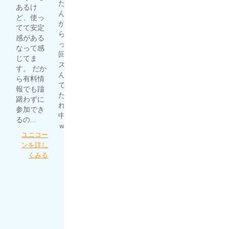
たからど
ね〜 友人
あるけ
宝してい
し、満足
んなもん
が競馬で
ど、使っ
ます！ 他
度高
か試した
結構稼い
てて安定
のサイト
し。...
らマジだ
でいると
感がある
より単純
ったｗ 1
虎と狼を
噂で聞い
なって感
に当たり
回目はハ
詳しくみ
て自分で
じてま
やすいの
ズレてな
る
予想した
す。 だか
もありま
んだよっ
ものの、
ら有料情
すし、何
て思って
全然稼げ
報でも躊
より現状
たら、そ
ず。 いろ
躇わずに
利益が出
れ以降的
んな競馬
参加でき
ている事
中の連続
予想サイ
るの...
が信...
ｗ...
トを漁っ
ユニコー
うま屋総
てたとこ
細川達成
ンを詳し
本家を詳
ろにほん
のＴＨＥ
くみる
しくみる
プロさん
万馬券を
が...
詳しくみ
る
ほんとに
あった週
給100万円
を競馬で
稼ぐプロ