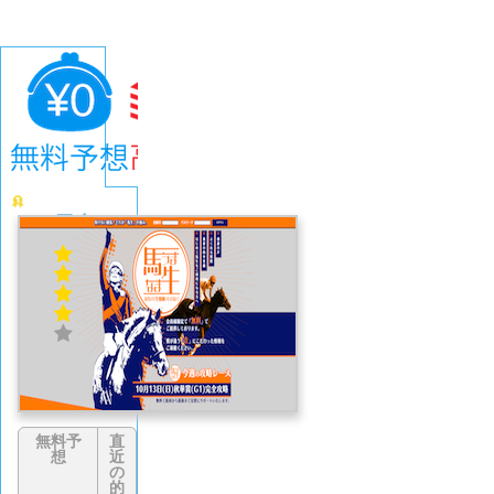
馬生
4.1
(671
件)
無料予
直
想
近
の
的