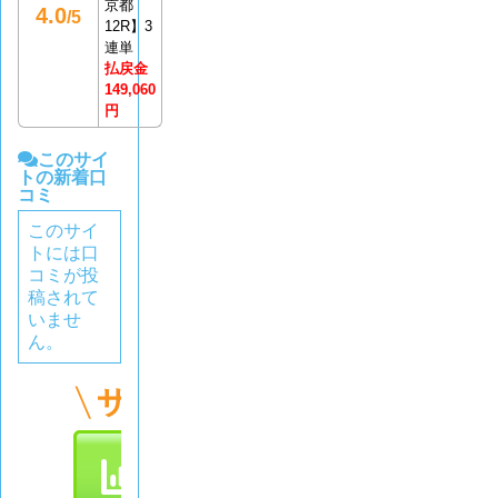
京都
4.0
/5
12R】3
連単
払戻金
149,060
円
このサイ
トの新着口
コミ
このサイ
トには口
コミが投
稿されて
いませ
ん。