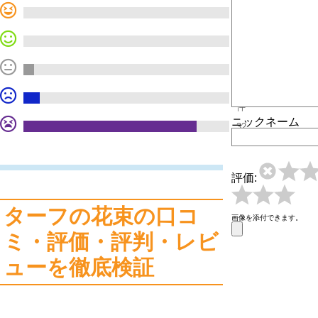
0
件
0
件
2
件
3
件
ニックネーム
32
件
評価:
ターフの花束の口コ
画像を添付できます。
ミ・評価・評判・レビ
ューを徹底検証