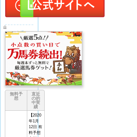
令和ケ
イバ
評価
(0
なし
件)
無料予
直近
想
の的
中実
績
【
2020
年1月
12日 有
料予想