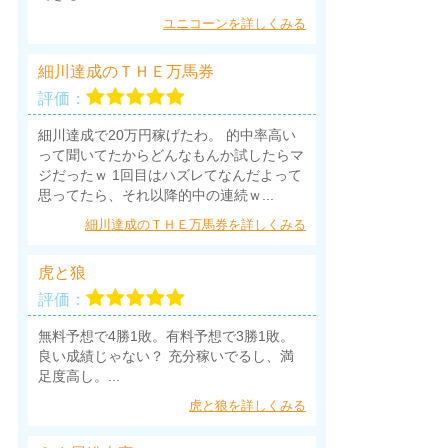
ユニコーンを詳しくみる
細川達成のＴＨＥ万馬券
評価：
細川達成で20万円稼げたわ。 的中率高い
って聞いてたからどんなもんか試したらマ
ジだったｗ 1回目はハズレてなんだよって
思ってたら、それ以降的中の連続ｗ...
細川達成のＴＨＥ万馬券を詳しくみる
虎と狼
評価：
無料予想で4勝1敗。有料予想で3勝1敗。
良い成績じゃない？ 充分稼いでるし、満
足度高し。...
虎と狼を詳しくみる