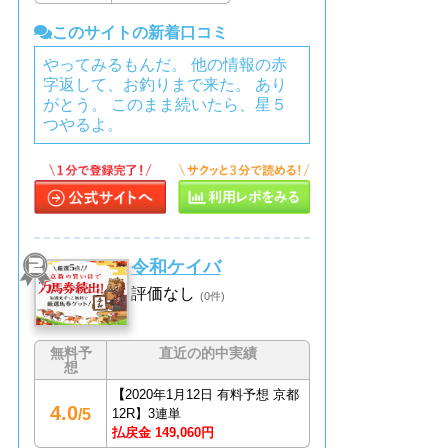
このサイトの新着口コミ
やってみるもんだ。 他の情報の赤
字返して、お釣りまで来た。 あり
がとう。 このまま続いたら、星５
つやるよ。
令和ケイバ
評価なし
(0件)
無料予
直近の的中実績
想
【
2020年1月12日 有料予想 京都
4.0
/5
12R】3連単
払戻金 149,060円