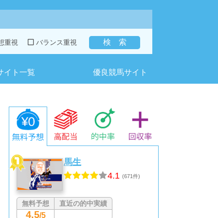
想重視
バランス重視
サイト一覧
優良競馬サイト
馬生
4.1
(671件)
無料予想
直近の的中実績
4.5
/5