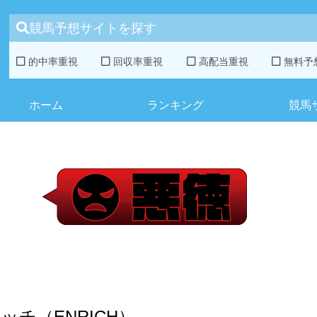
競馬予想サイトを探す
的中率重視
回収率重視
高配当重視
無料予
ホーム
ランキング
競馬
ッチ（ENRICH）