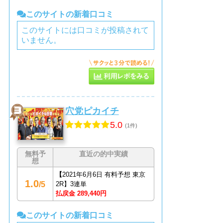
このサイトの新着口コミ
このサイトには口コミが投稿されて
いません。
穴党ピカイチ
5.0
(1件)
無料予
直近の的中実績
想
【
2021年6月6日 有料予想 東京
1.0
/5
2R】3連単
払戻金 289,440円
このサイトの新着口コミ