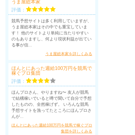
うま屋総本家
評価：
競馬予想サイトは多く利用していますが、
うま屋総本家はその中でも重宝していま
す！ 他のサイトより単純に当たりやすい
のもありますし、何より現状利益が出てい
る事が信...
うま屋総本家を詳しくみる
ほんとにあった週給100万円を競馬で
稼ぐプロ集団
評価：
ほんプロさん、やりますね〜 友人が競馬
で結構稼いでいると噂で聞いて自分で予想
したものの、全然稼げず。 いろんな競馬
予想サイトを漁ってたところにほんプロさ
んが...
ほんとにあった週給100万円を競馬で稼ぐプロ
集団を詳しくみる