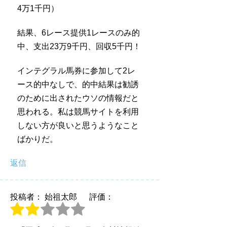
4万1千円）
結果、6レース提供1レースのみ的
中、支出23万9千円、回収5千円！
インテグラル馬券に参加して2レ
ース的中なしで、的中結果は勧誘
のために出されたウソの情報だと
思われる。私は競馬サイトを利用
しない方が良いと思うようなこと
ばかりだ。
返信
投稿者： 始祖太郎
評価：