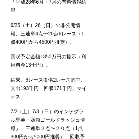
「平成28年6月・7月の有料情報結
果
6/25（土）26（日）の非公開情
報、三連単4点〜20点6レース（1
点400円から4500円推奨）、
回収予定金額1350万円の提示（利
用料金13千円）。
結果、6レース提供2レース的中、
支出193千円、回収171千円。マイ
ナス！
7/2（土）7/3（日）のインテグラ
ル馬券・函館ゴールドラッシュ情
報」、三連単２点〜２０点（1点
300円から5000円推奨）、回収予