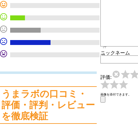
0
件
35
件
73
件
96
件
ニックネーム
0
件
評価:
うまラボの口コミ・
画像を添付できます。
評価・評判・レビュー
を徹底検証